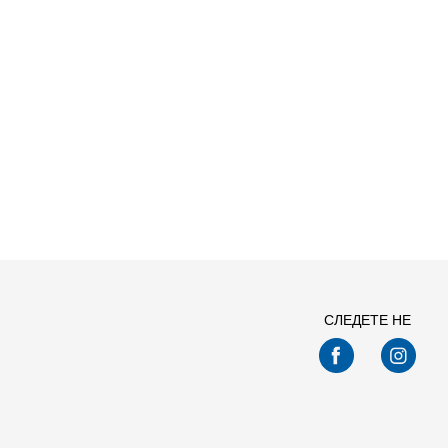
3.913
M
Попуст
Големи
36
40
СЛЕДЕТЕ НЕ