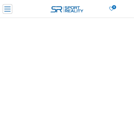
0
Нарачај online и заштеди
ДОЗНАЈ ПОВЕЌЕ
ДВА НАЧИНА НА ПЛАЌАЊЕ - при достава и со платежна картичка
ДОЗНАЈ ПОВЕЌЕ
БРЕНД
LICK & COLLECT Платете со картичка online и подигнете во продавницата по ваш изб
ДОЗНАЈ ПОВЕЌЕ
Ценовник
ДОЗНАЈ ПОВЕЌЕ