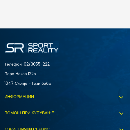
Телефон:
02/3055-222
Перо Наков 122а
1047 Скопје - Гази баба
ИНФОРМАЦИИ
За нас
ПОМОШ ПРИ КУПУВАЊЕ
Sport&Bonus програм
Услови на користење
Правила на Sport&Bonus програмата
КОРИСНИЧКИ СЕРВИС