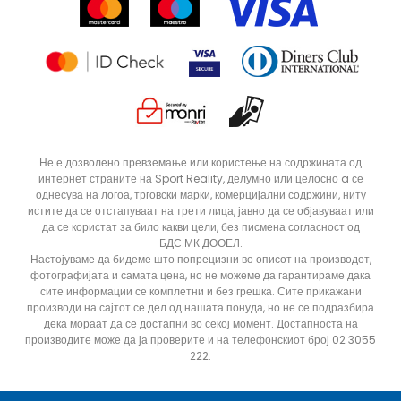
Продавници
Статус на нарачка
Не е дозволено превземање или користење на содржината од
интернет страните на Sport Reality, делумно или целосно a се
однесува на логоа, трговски марки, комерцијални содржини, ниту
истите да се отстапуваат на трети лица, јавно да се објавуваат или
да се користат за било какви цели, без писмена согласност од
БДС.МК ДООЕЛ.
Настојуваме да бидеме што попрецизни во описот на производот,
фотографијата и самата цена, но не можеме да гарантираме дака
сите информации се комплетни и без грешка. Сите прикажани
производи на сајтот се дел од нашата понуда, но не се подразбира
дека мораат да се достапни во секој момент. Достапноста на
производите може да ја проверите и на телефонскиот број 02 3055
222.