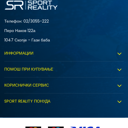
Телефон:
02/3055-222
Перо Наков 122а
1047 Скопје - Гази баба
ИНФОРМАЦИИ
За нас
ПОМОШ ПРИ КУПУВАЊЕ
Sport&Bonus програм
Услови на користење
Правила на Sport&Bonus програмата
КОРИСНИЧКИ СЕРВИС
Политика на приватност
Вработување
Испорака
Политиката за колачиња
SPORT REALITY ПОНУДА
Соработка со нас
Замена на големина
Политика за директен маркетинг
Синдикална продажба
Подарок картичка
Право на откажување
Ценовник
Контакт
Click&Collect
Рекламациja