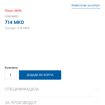
Извести ме за попуст
Попуст
40
%
1.190
MKD
714
MKD
Зштеда:
476
MKD
L
12-13г.
M
11-12г.
S
9-10г.
XL
14-15г.
Количина:
ДОДАДИ ВО КОРПА
СПЕЦИФИКАЦИЈА
ЗА ПРОИЗВОДОТ