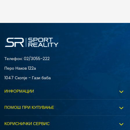
ДОДАДИ ВО КОРПА
2XS
3XL
4XLT
L
MT
S
XLT
XS
Телефон:
02/3055-222
Перо Наков 122а
1047 Скопје - Гази баба
ИНФОРМАЦИИ
За нас
ПОМОШ ПРИ КУПУВАЊЕ
Sport&Bonus програм
Услови на користење
Правила на Sport&Bonus програмата
КОРИСНИЧКИ СЕРВИС
Политика на приватност