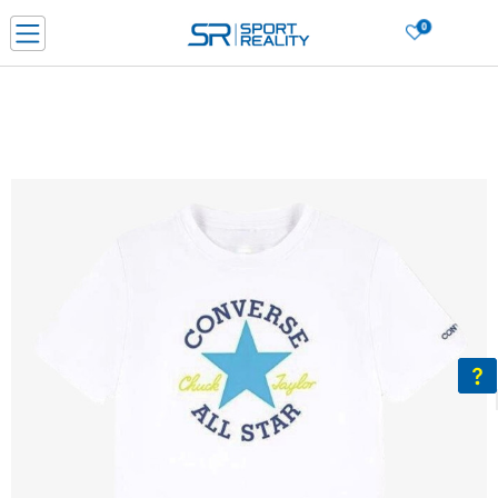
0
Нарачај online и заштеди
ДОЗНАЈ ПОВЕЌЕ
ДВА НАЧИНА НА ПЛАЌАЊЕ - при достава и со платежна картичка
ДОЗНАЈ ПОВЕЌЕ
LICK & COLLECT Платете со картичка online и подигнете во продавницата по ваш изб
ДОЗНАЈ ПОВЕЌЕ
Ценовник
ДОЗНАЈ ПОВЕЌЕ