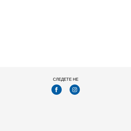
ДОДАДИ ВО
ДОДАДИ ВО
КОРПА
КОРПА
Погледнавте
24
од
173
производи
ПРИКАЖИ ПОВЕЌЕ
СЛЕДЕТЕ НЕ