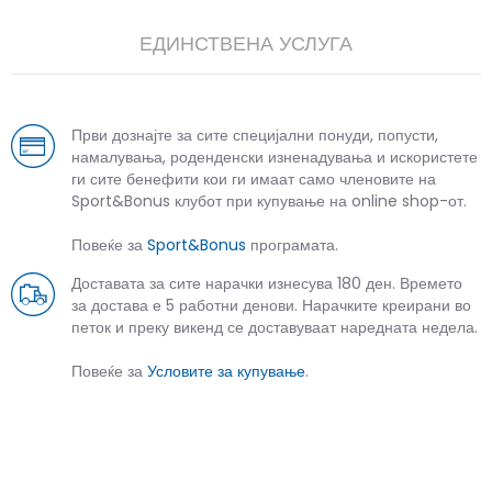
ЕДИНСТВЕНА УСЛУГА
Први дознајте за сите специјални понуди, попусти,
намалувања, роденденски изненадувања и искористете
ги сите бенефити кои ги имаат само членовите на
Sport&Bonus клубот при купување на online shop-от.
Повеќе за
Sport&Bonus
програмата.
Доставата за сите нарачки изнесува 180 ден. Времето
за достава е 5 работни денови. Нарачките креирани во
петок и преку викенд се доставуваат наредната недела.
Повеќе за
Условите за купување
.
СЛИЧНИ ПРОИЗВОДИ