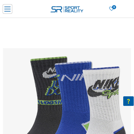
0
Нарачај online и заштеди
ДОЗНАЈ ПОВЕЌЕ
ДВА НАЧИНА НА ПЛАЌАЊЕ - при достава и со платежна картичка
ДОЗНАЈ ПОВЕЌЕ
LICK & COLLECT Платете со картичка online и подигнете во продавницата по ваш изб
ДОЗНАЈ ПОВЕЌЕ
Ценовник
ДОЗНАЈ ПОВЕЌЕ