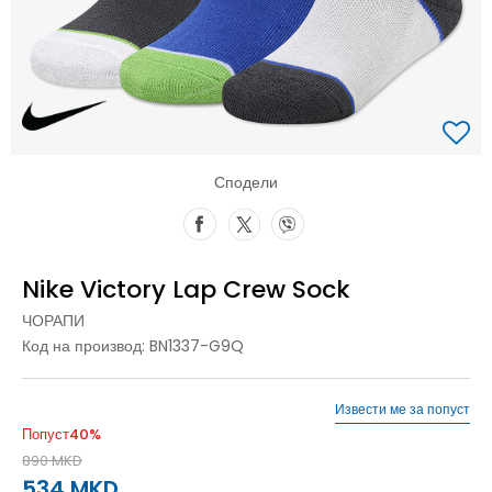
Сподели
Nike Victory Lap Crew Sock
ЧОРАПИ
Код на производ:
BN1337-G9Q
Извести ме за попуст
Попуст
40
%
890
MKD
534
MKD