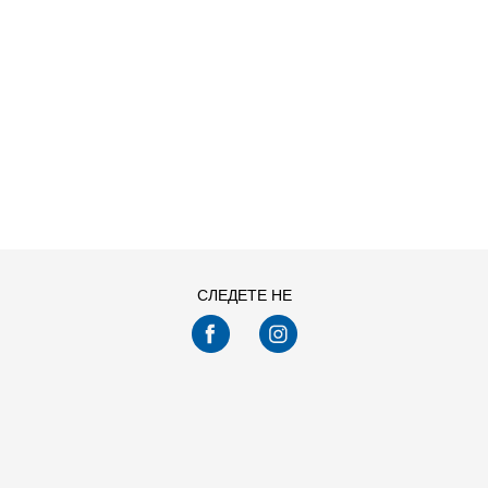
ДОДАДИ ВО
ДОДАДИ ВО
Големина
Големина
КОРПА
КОРПА
116
128
140
152
L
M
S
XL
164
176
XS
Погледнавте
24
од
97
производи
ПРИКАЖИ ПОВЕЌЕ
СЛЕДЕТЕ НЕ