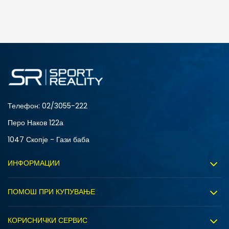
ДОДАДИ ВО КОРПА
L
M
Телефон:
02/3055-222
Перо Наков 122а
1047 Скопје - Гази баба
ИНФОРМАЦИИ
За нас
ПОМОШ ПРИ КУПУВАЊЕ
Sport&Bonus програм
Услови на користење
Правила на Sport&Bonus програмата
КОРИСНИЧКИ СЕРВИС