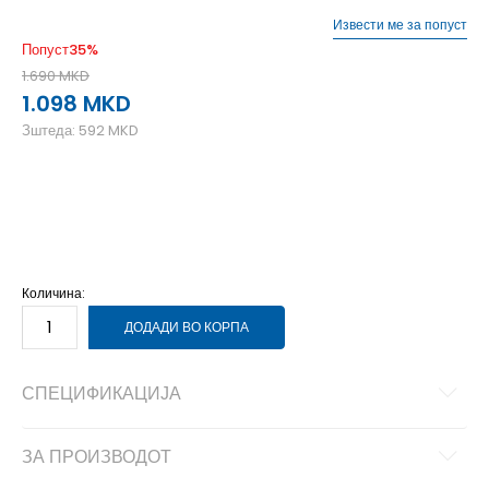
Извести ме за попуст
Попуст
35
%
1.690
MKD
1.098
MKD
Зштеда:
592
MKD
L
12-13г.
M
10-11г.
S
8-9г.
XL
14-15г.
XS
6-7г.
Количина:
ДОДАДИ ВО КОРПА
СПЕЦИФИКАЦИЈА
ЗА ПРОИЗВОДОТ