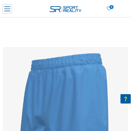
0
Нарачај online и заштеди
ДОЗНАЈ ПОВЕЌЕ
ДВА НАЧИНА НА ПЛАЌАЊЕ - при достава и со платежна картичка
ДОЗНАЈ ПОВЕЌЕ
LICK & COLLECT Платете со картичка online и подигнете во продавницата по ваш изб
ДОЗНАЈ ПОВЕЌЕ
Ценовник
ДОЗНАЈ ПОВЕЌЕ