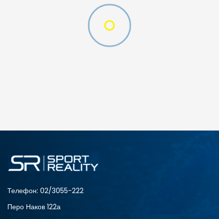
Телефон:
02/3055-222
Перо Наков 122а