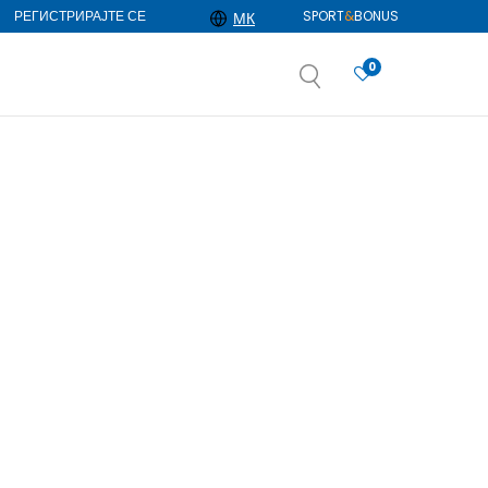
РЕГИСТРИРАЈТЕ СЕ
SPORT
&
BONUS
МК
0
АЈ ПОВЕЌЕ
избор
ДОЗНАЈ ПОВЕЌЕ
Прикажи
по страна
105
производи
Избриши сè
NEW