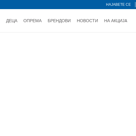
НАЈАВЕТЕ СЕ
ДЕЦА
ОПРЕМА
БРЕНДОВИ
НОВОСТИ
НА АКЦИЈA
Нарачај online и заштеди
ДОЗНАЈ ПОВЕЌЕ
НА НА ПЛАЌАЊЕ - при достава и со платежна картичка
ДОЗН
тете со картичка online и подигнете во продавницата по ваш 
Ценовник
ДОЗНАЈ ПОВЕЌЕ
Сортирај
NEW