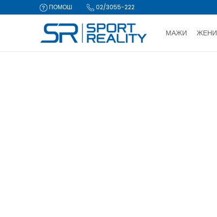
ПОМОШ
02/3055-222
МАЖИ
ЖЕНИ
ДВА НАЧИ
Sport Reality
Производи
Опрема
Чорапи
CLICK & COLLECT Пла
ЧОРАПИ
Опрема за пливање
(22)
Ракавици и шалови
(20)
Опрема за тренинг
(64)
Справи и тегови
(2)
Прибор и додатоци за обувки
(3)
Опрема за скијање
(6)
Велосипеди, ролери и тротинети
(27)
Топки и пумпи
(57)