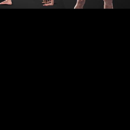
0 СЕКУНДИ!
И
ЗАЧЛЕНЕТЕ СЕ
K
БЕСПЛАТНО
нвертирате
Придобивките се многубројни, а ние не
на средства
бараме ништо од вас. Сè што треба да
купување.
направите е да се регистрирате и тоа е
 тоа колку
тоа.
во: до 300