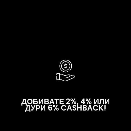
ШТО ТИ НОСИ ЧЛЕНСТВОТО
ДОБИВАТЕ 2%, 4% ИЛИ
ДУРИ 6% CASHBACK!
За купувања до 300 поени добивате 2%
cashback, но ако збирот на вашите купувања е