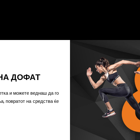
ексклузивни понуди во сите овие продавници
како и нивните онлајн продавници!
НА ДОФАТ
тка и можете веднаш да го
а, повратот на средства ќе