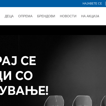
НАЈАВЕТЕ СЕ
ДЕЦА
ОПРЕМА
БРЕНДОВИ
НОВОСТИ
НА АКЦИЈA
Нарачај online и заштеди
ДОЗНАЈ ПОВЕЌЕ
НА НА ПЛАЌАЊЕ - при достава и со платежна картичка
ДОЗН
тете со картичка online и подигнете во продавницата по ваш 
Ценовник
ДОЗНАЈ ПОВЕЌЕ