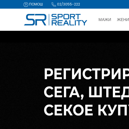
ПОМОШ
02/3055-222
МАЖИ
ЖЕНИ
ДВА НАЧИ
CLICK & COLLECT Пла