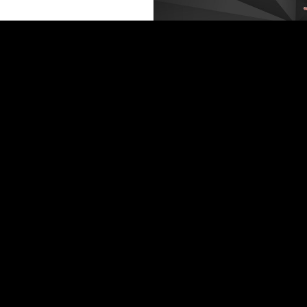
 ЗАВРШИТЕ СÈ ЗА ОКОЛУ 3
РАЈТЕ ПОЕНИ
КОРИСТ
CASHBAC
поени при секое купување –
ица или онлајн. Поените се
Можете веднаш да ги ко
 во текот на една година, а
вашите поени во поврат 
k-от можете да го
при вашето следно 
е во рок од шест месеци –
Cashback-от зависи од
кува.
купувате на годишно ни