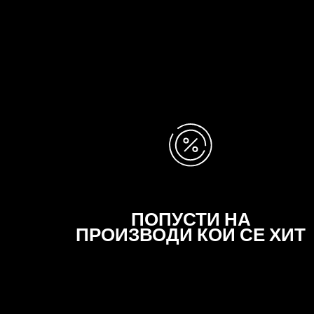
целата прва сметка
– без оглед на износот. Без
исклучоци. Без мака. Само заштеда.
ПОПУСТИ НА
ПРОИЗВОДИ КОИ СЕ ХИТ
Ексклузивно за вас - секоја сезона отклучуваме
илјадници производи по специјални цени. Дали
сакате да купувате? Купувајте без
ограничувања и добијте дел од вашите пари