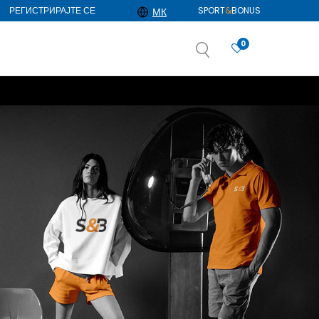
РЕГИСТРИРАЈТЕ СЕ
SPORT
&
BONUS
МК
0
АЈ ПОВЕЌЕ
избор
ДОЗНАЈ ПОВЕЌЕ