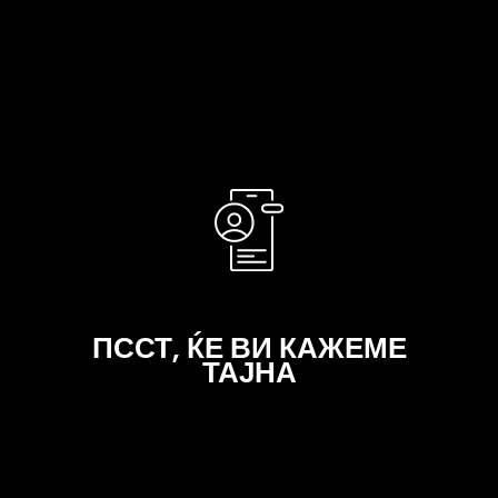
помеѓу 301 поени и 600 поени добивате 4%
cashback, а ако е над 601 поени, добивате 6%
cashback!
ПССТ, ЌЕ ВИ КАЖЕМЕ
ТАЈНА
Не кажувајте никому, но оваа програма покрај
Sport Reality ја споделуваме со продавниците
Buzz, Sport Vision, Nike Shop и Outlet. Со
приклучувањето, добивате пристап до