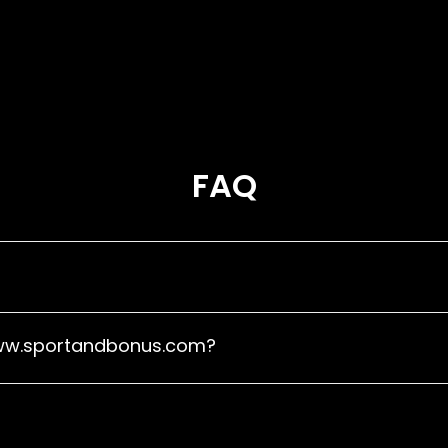
поени добивате 2% cashb
301 поени и 600 поени д
cashback, а над 601 поен
6% cashback.
FAQ
 претставува единствена сметка, заедничка за сите веб-про
.МК, продавниците Buzz, Sport Reality, Nike Shop и Outlet.
 www.sportandbonus.com?
сметка преку sportandbonus.com, сите купувања и информации ќе
во една од нашите продавници во рамките на групацијата Spor