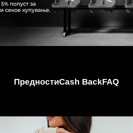
Предности
Cash Back
FAQ