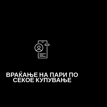
испратиме мал знак на благодарност – директно
на вашиот меил, SMS - порака или Viber. Дури и
ако не нè поканите на забавата, ќе ви испратиме
подарок.
ВРАЌАЊЕ НА ПАРИ ПО
СЕКОЕ КУПУВАЊЕ
Износот на cashback автоматски се додава на
вашата сметка и можете веднаш да го користите
при вашето следно купување. За онлајн
купувања, повратот на средства ќе биде