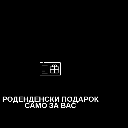
?
РОДЕНДЕНСКИ ПОДАРОК
САМО ЗА ВАС
Дали сакате изненадувања? Па, ние сакаме да
изненадуваме! За вашиот роденден, ќе ви