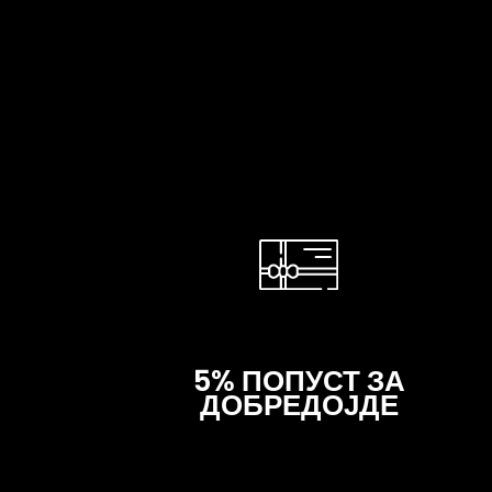
5% ПОПУСТ ЗА
ДОБРЕДОЈДЕ
Многу е едноставно – но е реално!
Попустот од 5%
автоматски се применува на