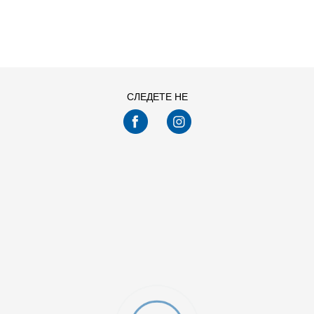
КОРПА
КОРПА
MD
YXS
NS
3X
MD
YXS
NS
3X
2X
1X
YXL
YSM
2X
1X
YXL
YSM
YMD
YLG
SM
2XS
YMD
YLG
SM
2XS
LG
4XL
3XL
2XL
LG
4XL
3XL
2XL
СЛЕДЕТЕ НЕ
XL
L
M
S
XL
L
M
S
XS
XS