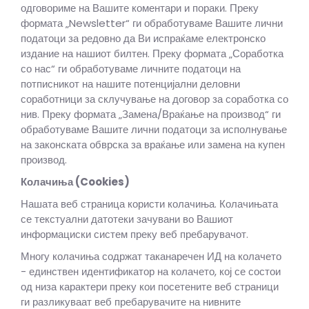
одговориме на Вашите коментари и пораки. Преку
формата „Newsletter“ ги обработуваме Вашите лични
податоци за редовно да Ви испраќаме електронско
издание на нашиот билтен. Преку формата „Соработка
со нас“ ги обработуваме личните податоци на
потписникот на нашите потенцијални деловни
соработници за склучување на договор за соработка со
нив. Преку формата „Замена/Враќање на производ“ ги
обработуваме Вашите лични податоци за исполнување
на законската обврска за враќање или замена на купен
производ.
Колачиња (Cookies)
Нашата веб страница користи колачиња. Колачињата
се текстуални датотеки зачувани во Вашиот
информациски систем преку веб пребарувачот.
Многу колачиња содржат таканаречен ИД на колачето
- единствен идентификатор на колачето, кој се состои
од низа карактери преку кои посетените веб страници
ги разликуваат веб пребарувачите на нивните