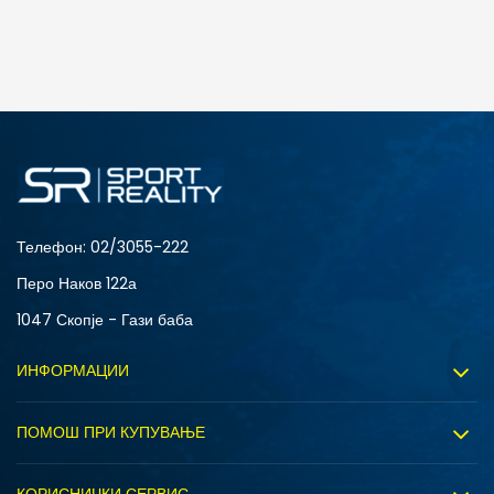
Телефон:
02/3055-222
Перо Наков 122а
1047 Скопје - Гази баба
ИНФОРМАЦИИ
За нас
ПОМОШ ПРИ КУПУВАЊЕ
Sport&Bonus програм
Услови на користење
Правила на Sport&Bonus програмата
КОРИСНИЧКИ СЕРВИС