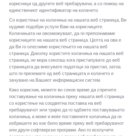
корисници од другите веб пребарувачи, а со помош на
единствениот идентификатор на колачето.
Со користење на колачиња на нашата веб страница, Ви
нудиме подобри услуги Вам на корисниците.
Колачињата ни овозможуваат, да ги препознаваме
корисниците на нашата веб страница. Целта на ова е
да Ви го олесниме користењето на нашата веб
страница. Доколку користите колачиња на нашата веб
страница, не мора секогаш кога пристапувате до веб
страницата да внесувате податоци за пристап, затоа
што ги преземате од веб страницата и колачето е
зачувано на Вашиот информациски систем.
Како корисник, можете во секое време да спречите
поставување на колачиња преку нашата веб страница
со користење на соодветна поставка на веб
пребарувачот или трајно да го одбиете поставувањето
колачиња, а може и веќе поставените колачиња да ги
избришете во кое било време преку веб пребарувачот
или други софтверски програми. Ако го исклучите