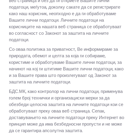
веб страница и без да ги откриете Вашите лични
податоци, меѓутоа, доколку сакате да се регистрирате
како наш корисник, неопходно е да ги обработуваме
Вашите лични податоци. Личните податоци на
корисниците на нашата веб страница се обработуваат
во согласност со Законот за заштита на личните
податоци.
Со оваа политика за приватност, Ве информираме за
природата, обемот и целта за која ги собираме,
користиме и обработуваме Вашите лични податоци, за
начинот на кој ги штитиме Вашите лични податоци, како
и за Вашите права што произлегуваат од Законот за
заштита на личните податоци.
БДС.МК, како контролор на лични податоци, применува
голем број технички и организациски мерки за да
обезбеди целосна заштита на личните податоци кои се
обработуваат преку оваа веб страница. Сепак,
доставувањето на личните податоци преку Интернет во
принцип може да има безбедносни пропусти и не може
да се гарантира апсолутна заштита.