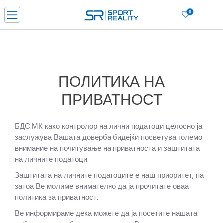
0
Нарачај online и заштеди
ДОЗНАЈ ПОВЕЌЕ
ДВА НАЧИНА НА ПЛАЌАЊЕ - при достава и со платежна картичка
ДОЗНАЈ ПОВЕЌЕ
ПОЛИТИКА НА
LICK & COLLECT Платете со картичка online и подигнете во продавницата по ваш изб
ДОЗНАЈ ПОВЕЌЕ
ПРИВАТНОСТ
Ценовник
ДОЗНАЈ ПОВЕЌЕ
БДС.МК како контролор на лични податоци целосно ја
заслужува Вашата доверба бидејќи посветува големо
внимание на почитување на приватноста и заштитата
на личните податоци.
Заштитата на личните податоците е наш приоритет, па
затоа Ве молиме внимателно да ја прочитате оваа
политика за приватност.
Ве информираме дека можете да ја посетите нашата