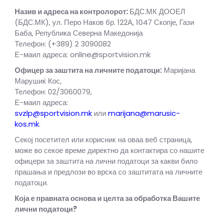
Назив и адреса на контролорот:
БДС.МК ДООЕЛ
(БДС.МК), ул. Перо Наков бр. 122А, 1047 Скопје, Гази
Баба, Република Северна Македонија
Телефон: (+389) 2 3090082
Е-маил адреса: online@sportvision.mk
Офицер за заштита на личните податоци:
Маријана
Марушиќ Кос,
Телефон: 02/3060079,
Е-маил адреса:
svzlp@sportvision.mk
или
marijana@marusic-
kos.mk
.
Секој посетител или корисник на оваа веб страница,
може во секое време директно да контактира со нашите
офицери за заштита на лични податоци за какви било
прашања и предлози во врска со заштитата на личните
податоци.
Која е правната основа и целта за обработка Вашите
лични податоци?