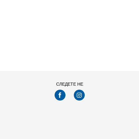
ДОДАДИ ВО
ДОДАДИ ВО
Големина
Големина
КОРПА
КОРПА
2XL
2XS
L
M
L
M
S
XL
S
XL
XS
XS
Погледнавте
24
од
92
производи
ПРИКАЖИ ПОВЕЌЕ
СЛЕДЕТЕ НЕ