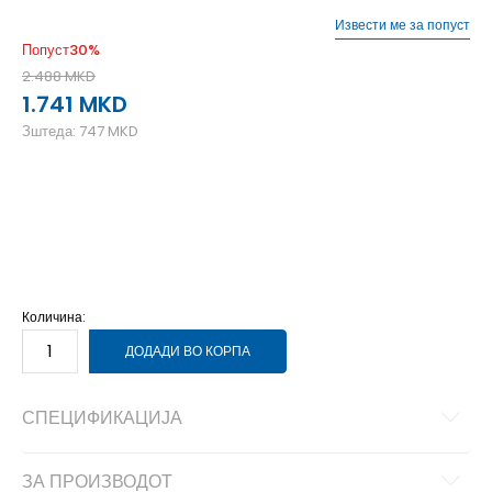
Извести ме за попуст
Попуст
30
%
2.488
MKD
1.741
MKD
Зштеда:
747
MKD
2XL
2XL
2XS
2XS
L
L
M
M
S
S
XL
XL
XS
XS
Количина:
ДОДАДИ ВО КОРПА
СПЕЦИФИКАЦИЈА
ЗА ПРОИЗВОДОТ