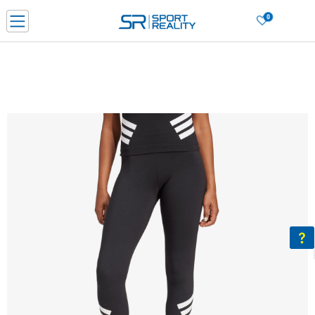
0
Нарачај online и заштеди
ДОЗНАЈ ПОВЕЌЕ
ДВА НАЧИНА НА ПЛАЌАЊЕ - при достава и со платежна картичка
ДОЗНАЈ ПОВЕЌЕ
LICK & COLLECT Платете со картичка online и подигнете во продавницата по ваш изб
ДОЗНАЈ ПОВЕЌЕ
Ценовник
ДОЗНАЈ ПОВЕЌЕ