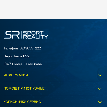
ДОДАДИ ВО КОРПА
SM
XL
Телефон:
02/3055-222
Перо Наков 122а
1047 Скопје - Гази баба
ИНФОРМАЦИИ
За нас
ПОМОШ ПРИ КУПУВАЊЕ
Sport&Bonus програм
Услови на користење
Правила на Sport&Bonus програмата
КОРИСНИЧКИ СЕРВИС
Политика на приватност