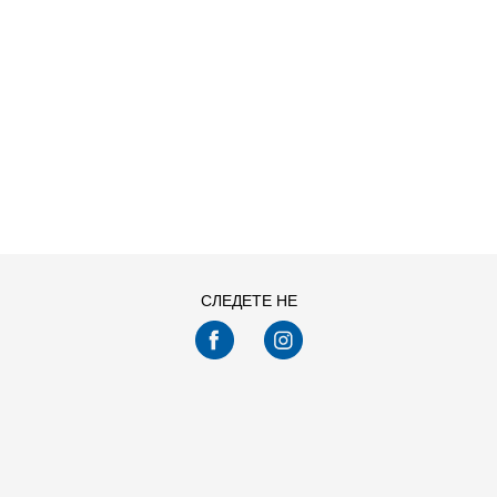
ДОДАДИ ВО
ДОДАДИ ВО
Големина
Големина
КОРПА
КОРПА
40
41
42
43
40
41
42
43
44
45
46
44
45
46
Погледнавте
24
од
132
производи
ПРИКАЖИ ПОВЕЌЕ
СЛЕДЕТЕ НЕ