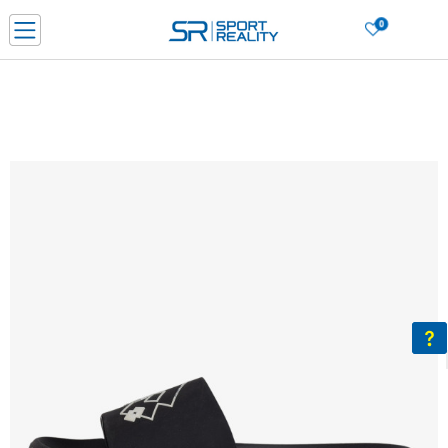
0
Нарачај online и заштеди
ДОЗНАЈ ПОВЕЌЕ
ДВА НАЧИНА НА ПЛАЌАЊЕ - при достава и со платежна картичка
ДОЗНАЈ ПОВЕЌЕ
LICK & COLLECT Платете со картичка online и подигнете во продавницата по ваш изб
ДОЗНАЈ ПОВЕЌЕ
Ценовник
ДОЗНАЈ ПОВЕЌЕ