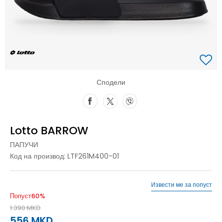
Сподели
Lotto BARROW
ПАПУЧИ
Код на производ:
LTF261M400-01
Извести ме за попуст
Попуст
60
%
1.390
MKD
556
MKD