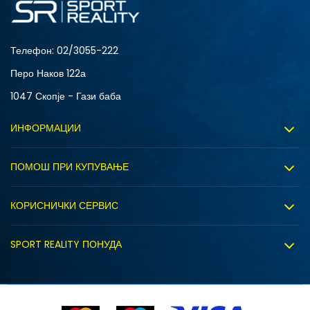
Телефон:
02/3055-222
Перо Наков 122а
1047 Скопје - Гази баба
ИНФОРМАЦИИ
За нас
ПОМОШ ПРИ КУПУВАЊЕ
Sport&Bonus програм
Услови на користење
Правила на Sport&Bonus програмата
КОРИСНИЧКИ СЕРВИС
Политика на приватност
Вработување
Испорака
Политиката за колачиња
SPORT REALITY ПОНУДА
Соработка со нас
Замена на големина
Политика за директен маркетинг
Синдикална продажба
Подарок картичка
Право на откажување
Ценовник
Контакт
Click&Collect
Рекламациja