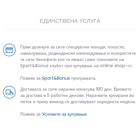
ЕДИНСТВЕНА УСЛУГА
Први дознајте за сите специјални понуди, попусти,
намалувања, роденденски изненадувања и искористете
ги сите бенефити кои ги имаат само членовите на
Sport&Bonus клубот при купување на online shop-от.
Повеќе за
Sport&Bonus
програмата.
Доставата за сите нарачки изнесува 180 ден. Времето
за достава е 5 работни денови. Нарачките креирани во
петок и преку викенд се доставуваат наредната недела.
Повеќе за
Условите за купување
.
СЛИЧНИ ПРОИЗВОДИ