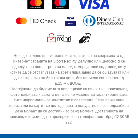
Продавници
Статус на нарачка
ДОДАДИ ВО КОРПА
12
5
Не е дозволено превземање или користење на содржината од
интернет страните на Sport Reality, делумно или целосно a се
8
9
однесува на логоа, трговски марки, комерцијални содржини, ниту
истите да се отстапуваат на трети лица, јавно да се објавуваат или
да се користат за било какви цели, без писмена согласност од
БДС.МК ДООЕЛ.
Настојуваме да бидеме што попрецизни во описот на производот,
фотографијата и самата цена, но не можеме да гарантираме дака
сите информации се комплетни и без грешка. Сите прикажани
производи на сајтот се дел од нашата понуда, но не се подразбира
дека мораат да се достапни во секој момент. Достапноста на
производите може да ја проверите и на телефонскиот број 02 3055
222.