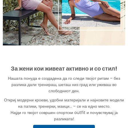
За жени кои живеат активно и со стил!
Нашата понуда е создадена да го следи твојот ритам – без
разлика дали тренираш, шеташ низ град или уживаш во
слободниот ден.
Откриј модерни кроеви, удобни материјали и најновите модели
на патики, тренерки, маици... – се на едно место.
Најди го твојот совршен спортски outfit и почувствувај ја
разликата!