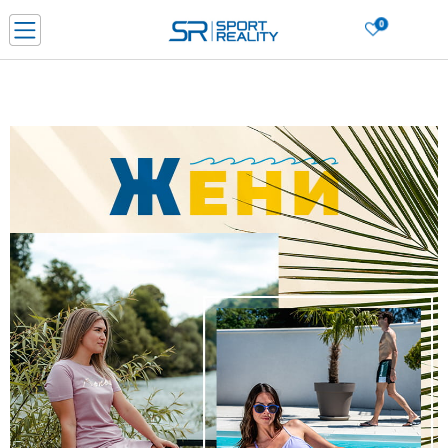
0
Нарачај online и заштеди
ДОЗНАЈ ПОВЕЌЕ
ДВА НАЧИНА НА ПЛАЌАЊЕ - при достава и со платежна картичка
ДОЗНАЈ ПОВЕЌЕ
LICK & COLLECT Платете со картичка online и подигнете во продавницата по ваш изб
ДОЗНАЈ ПОВЕЌЕ
Ценовник
ДОЗНАЈ ПОВЕЌЕ