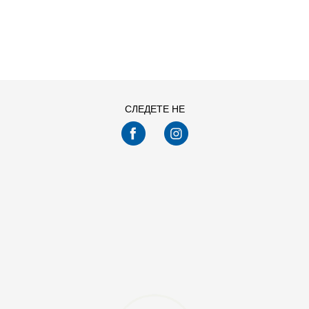
ДОДАДИ ВО
Големина
КОРПА
YMD
XLT
ST
MT
LT
2XLT
YXS
NS
3X
2X
1X
YXL
YSM
2XS
YLG
SM
СЛЕДЕТЕ НЕ
MD
LG
4XL
3XL
2XL
XL
L
M
S
XS