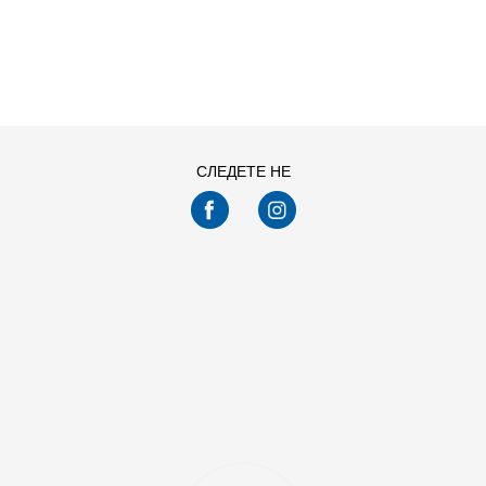
ДОДАДИ ВО
ДОДАДИ ВО
Големина
Големина
КОРПА
КОРПА
36-38
39-41
4244
4547
3638
39-41
4244
4547
34-36
34-36
36-38
СЛЕДЕТЕ НЕ