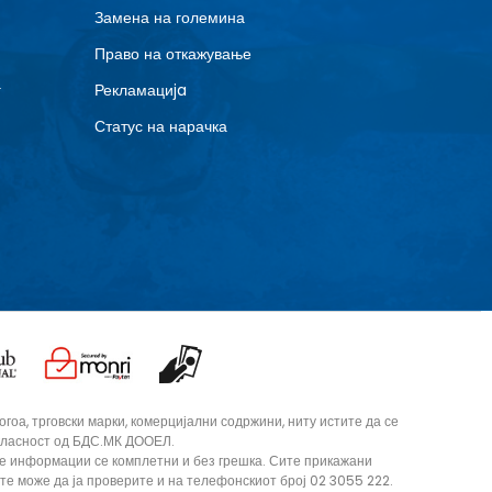
Замена на големина
Право на откажување
г
Рекламациja
Статус на нарачка
оа, трговски марки, комерцијални содржини, ниту истите да се
согласност од БДС.МК ДООЕЛ.
те информации се комплетни и без грешка. Сите прикажани
ите може да ја проверите и на телефонскиот број 02 3055 222.