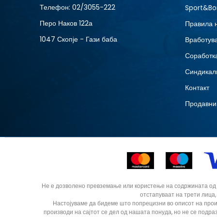
Телефон:
02/3055-222
Sport&Bo
Перо Наков 122а
Правила 
1047 Скопје - Гази баба
Вработув
Соработка
Синдикал
Контакт
Продавни
Не е дозволено превземање или користење на содржината од ин
отстапуваат на трети лица,
Настојуваме да бидеме што попрецизни во описот на прои
производи на сајтот се дел од нашата понуда, но не се подра