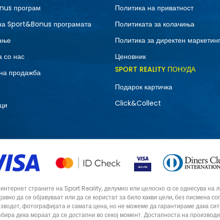
nus програм
Политика на приватност
на Sport&Bonus програмата
Политиката за колачиња
ање
Политика за директен маркетин
 со нас
Ценовник
SPORT REALITY ПОНУДА
на продажба
Подарок картичка
Click&Collect
ци
тернет страните на Sport Reality, делумно или целосно a се однесува на лог
 јавно да се објавуваат или да се користат за било какви цели, без писмена 
зводот, фотографијата и самата цена, но не можеме да гарантираме дака си
збира дека мораат да се достапни во секој момент. Достапноста на производ