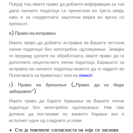
Покрај тоа, имате право да добиете информации за тоа
дали личните податоци се пренесени во трета земја,
како и за соодветните заштитни мерки во врска со
преносот.
в) Право на исправка
Имате право да добиете исправка на Вашите неточни
лични податоци без непотребно одложување. Земајќи
ги предвид целите на обработката, имате право да ги
дополните нецелосните лични податоци. Барањето за
исправка на личните податоци можете да го најдете во
Политиката за приватност или на
линкот
.
г) Право на бришење („Право да се биде
заборавен“)
Имате право да барате бришење на Вашите лични
податоци без непотребно одложување. Ние сме
должни да постапиме по ваквото барање ако е
исполнет еден од следните услови:
Сте ја повлекле согласноста на која се заснова