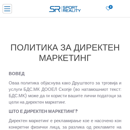
0
Нарачај online и заштеди
ДОЗНАЈ ПОВЕЌЕ
ДВА НАЧИНА НА ПЛАЌАЊЕ - при достава и со платежна картичка
ДОЗНАЈ ПОВЕЌЕ
ПОЛИТИКА ЗА ДИРЕКТЕН
LICK & COLLECT Платете со картичка online и подигнете во продавницата по ваш изб
ДОЗНАЈ ПОВЕЌЕ
МАРКЕТИНГ
Ценовник
ДОЗНАЈ ПОВЕЌЕ
ВОВЕД
Оваа политика објаснува како Друштвото за трговија и
услуги БДС.МК ДООЕЛ Скопје (во натамошниот текст:
БДС.МК) може да ги користи вашите лични податоци за
цели на директен маркетинг.
ШТО Е ДИРЕКТЕН МАРКЕТИНГ?
Директен маркетинг е рекламирање кое е насочено кон
конкретни физички лица, за разлика од рекламите на