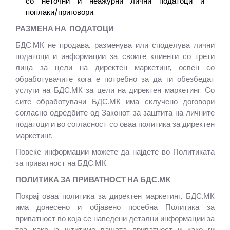
со неточни и неажурни лични податоци и
поплаки/приговори.
РАЗМЕНА НА ПОДАТОЦИ
БДС.МК не продава, разменува или споделува лични
податоци и информации за своите клиенти со трети
лица за цели на директен маркетинг, освен со
обработувачите кога е потребно за да ги обезбедат
услуги на БДС.МК за цели на директен маркетинг. Со
сите обработувачи БДС.МК има склучено договори
согласно одредбите од Законот за заштита на личните
податоци и во согласност со оваа политика за директен
маркетинг.
Повеќе информации можете да најдете во Политиката
за приватност на БДС.МК.
ПОЛИТИКА ЗА ПРИВАТНОСТ НА БДС.МК
Покрај оваа политика за директен маркетинг, БДС.МК
има донесено и објавено посебна Политика за
приватност во која се наведени детални информации за
тоа како ја штитиме вашата приватност и како ги