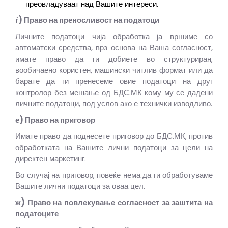
преовладуваат над Вашите интереси.
ѓ) Право на преносливост на податоци
Личните податоци чија обработка ја вршиме со
автоматски средства, врз основа на Ваша согласност,
имате право да ги добиете во структуриран,
вообичаено користен, машински читлив формат или да
барате да ги пренесеме овие податоци на друг
контролор без мешање од БДС.МК кому му се дадени
личните податоци, под услов ако е технички изводливо.
е) Право на приговор
Имате право да поднесете приговор до БДС.МК, против
обработката на Вашите лични податоци за цели на
директен маркетинг.
Во случај на приговор, повеќе нема да ги обработуваме
Вашите лични податоци за оваа цел.
ж) Право на повлекување согласност за заштита на
податоците