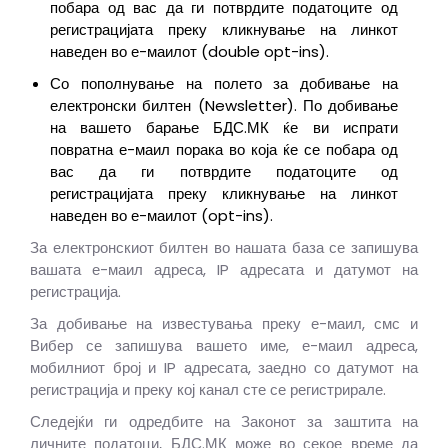
побара од вас да ги потврдите податоците од
регистрацијата преку кликнување на линкот
наведен во е-маилот (double opt-ins).
Со пополнување на полето за добивање на
електронски билтен (Newsletter). По добивање
на вашето барање БДС.МК ќе ви испрати
повратна е-маил порака во која ќе се побара од
вас да ги потврдите податоците од
регистрацијата преку кликнување на линкот
наведен во е-маилот (opt-ins).
За електронскиот билтен во нашата база се запишува
вашата е-маил адреса, IP адресата и датумот на
регистрација.
За добивање на известувања преку е-маил, смс и
Вибер се запишува вашето име, е-маил адреса,
мобилниот број и IP адресата, заедно со датумот на
регистрација и преку кој канал сте се регистрирале.
Следејќи ги одредбите на Законот за заштита на
личните податоци, БДС.МК може во секое време да