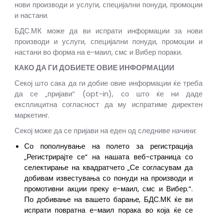
нови производи и услуги, специјални понуди, промоции
и настани.
БДС.МК може да ви испрати информации за нови
производи и услуги, специјални понуди, промоции и
настани во форма на е-маил, смс и Вибер пораки.
КАКО ДА ГИ ДОБИЕТЕ ОВИЕ ИНФОРМАЦИИ
Секој што сака да ги добие овие информации ќе треба
да се „пријави“ (opt-in), со што ќе ни даде
експлицитна согласност да му испратиме директен
маркетинг.
Секој може да се пријави на еден од следниве начини:
Со пополнување на полето за регистрација
„Регистрирајте се“ на нашата веб-страница со
селектирање на квадратчето „Се согласувам да
добивам известувања со понуди на производи и
промотивни акции преку е-маил, смс и Вибер.“.
По добивање на вашето барање, БДС.МК ќе ви
испрати повратна е-маил порака во која ќе се