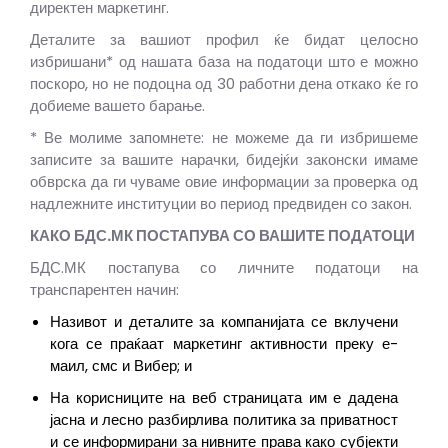
директен маркетинг.
Деталите за вашиот профил ќе бидат целосно
избришани* од нашата база на податоци што е можно
поскоро, но не подоцна од 30 работни дена откако ќе го
добиеме вашето барање.
* Ве молиме запомнете: не можеме да ги избришеме
записите за вашите нарачки, бидејќи законски имаме
обврска да ги чуваме овие информации за проверка од
надлежните институции во период предвиден со закон.
КАКО БДС.МК ПОСТАПУВА СО ВАШИТЕ ПОДАТОЦИ
БДС.МК постапува со личните податоци на
транспарентен начин:
Називот и деталите за компанијата се вклучени
кога се праќаат маркетинг активности преку е-
маил, смс и Вибер; и
На корисниците на веб страницата им е дадена
јасна и лесно разбирлива политика за приватност
и се информирани за нивните права како субјекти