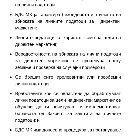
на лични податоци.
БДС.МК ја гарантира безбедноста и точноста на
збирката на личните податоци за директен
маркетинг:
Личните податоци се користат само за цели на
директен маркетинг;
Веродостојноста на збирката на лични податоци
за директен маркетинг се проценува преку
земање и проверка на случајни примероци;
Се бришат сите ирелевантни или преобемни
лични податоци;
Вработените кои се овластени да обработуваат
лични податоци за цели на директен маркетинг се
обучени да ги почитуваат и имплементираат
барањата од Законот за заштита на личните
податоци; и
БДС.МК има донесено процедура за постапување