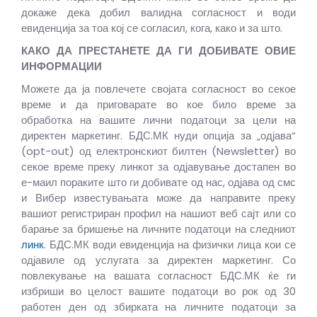
докаже дека добил валидна согласност и води
евиденција за тоа кој се согласил, кога, како и за што.
КАКО ДА ПРЕСТАНЕТЕ ДА ГИ ДОБИВАТЕ ОВИЕ
ИНФОРМАЦИИ
Можете да ја повлечете својата согласност во секое
време и да приговарате во кое било време за
обработка на вашите лични податоци за цели на
директен маркетинг. БДС.МК нуди опција за „одјава“
(opt-out) од електронскиот билтен (Newsletter) во
секое време преку линкот за одјавување достапен во
е-маил пораките што ги добивате од нас, одјава од смс
и Вибер известувањата може да направите преку
вашиот регистриран профил на нашиот веб сајт или со
барање за бришење на личните податоци на следниот
линк
. БДС.МК води евиденција на физички лица кои се
одјавиле од услугата за директен маркетинг. Со
повлекување на вашата согласност БДС.МК ќе ги
избриши во целост вашите податоци во рок од 30
работен ден од збирката на личните податоци за