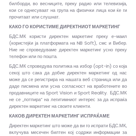
билборди, во весниците, преку радио или телевизија,
кои се однесуваат на група на физички лица кои ќе ги
прочитаат или слушнат.
КАКО ГО КОРИСТИМЕ ДИРЕКТНИОТ МАРКЕТИНГ
БДС.МК користи директен маркетинг преку е-маил
(користејќи ја платформата на NB Soft), смс и Вибер.
Ние не спроведуваме директен маркетинг усно преку
телефон или по пошта.
БДС.МК спроведува политика на избор (opt-in) со која
секој што сака да добие директен маркетинг од нас
може да се регистрира на нашата веб страница или да
даде писмена или усна согласност на вработените во
продавниците на Sport Vision и Sport Reality. БДС.МК
не се „потпира“ на легитимниот интерес за да испраќа
директен маркетинг на своите клиенти.
КАКОВ ДИРЕКТЕН МАРКЕТИНГ ИСПРАЌАМЕ
Директен маркетинг што може да ви го испрати БДС.МК,
вклучува месечен билтен кој содржи информации за