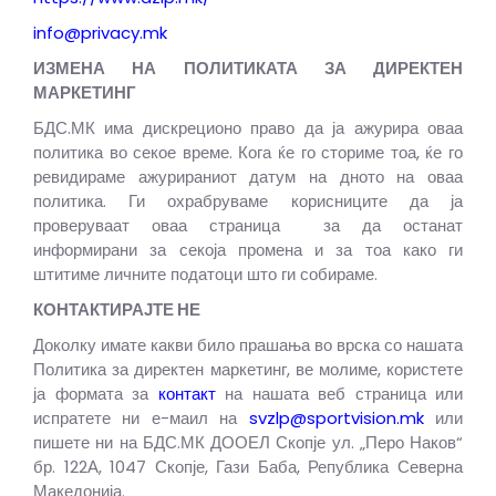
info@privacy.mk
ИЗМЕНА НА ПОЛИТИКАТА ЗА ДИРЕКТЕН
МАРКЕТИНГ
БДС.МК има дискреционо право да ја ажурира оваа
политика во секое време. Кога ќе го сториме тоа, ќе го
ревидираме ажурираниот датум на дното на оваа
политика. Ги охрабруваме корисниците да ја
проверуваат оваа страница за да останат
информирани за секоја промена и за тоа како ги
штитиме личните податоци што ги собираме.
КОНТАКТИРАЈТЕ НЕ
Доколку имате какви било прашања во врска со нашата
Политика за директен маркетинг, ве молиме, користете
ја формата за
контакт
на нашата веб страница или
испратете ни е-маил на
svzlp@sportvision.mk
или
пишете ни на БДС.МК ДООЕЛ Скопје ул. „Перо Наков“
бр. 122А, 1047 Скопје, Гази Баба, Република Северна
Македонија.