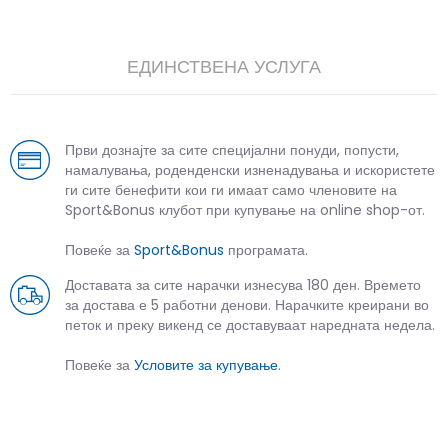
ЕДИНСТВЕНА УСЛУГА
Први дознајте за сите специјални понуди, попусти,
намалувања, роденденски изненадувања и искористете
ги сите бенефити кои ги имаат само членовите на
Sport&Bonus клубот при купување на online shop-от.
Повеќе за
Sport&Bonus
програмата.
Доставата за сите нарачки изнесува 180 ден. Времето
за достава е 5 работни денови. Нарачките креирани во
петок и преку викенд се доставуваат наредната недела.
Повеќе за
Условите за купување
.
СЛИЧНИ ПРОИЗВОДИ