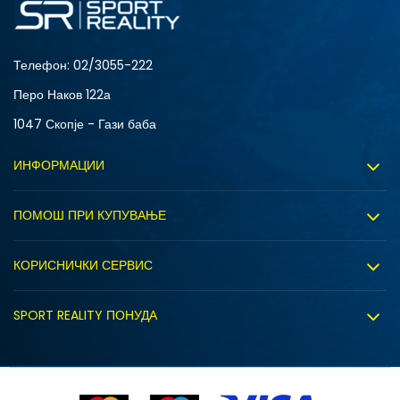
Телефон:
02/3055-222
Перо Наков 122а
1047 Скопје - Гази баба
ИНФОРМАЦИИ
За нас
ПОМОШ ПРИ КУПУВАЊЕ
Sport&Bonus програм
Услови на користење
Правила на Sport&Bonus програмата
КОРИСНИЧКИ СЕРВИС
Политика на приватност
Вработување
Испорака
Политиката за колачиња
SPORT REALITY ПОНУДА
Соработка со нас
Замена на големина
Политика за директен маркетинг
Синдикална продажба
Подарок картичка
Право на откажување
Ценовник
Контакт
Click&Collect
Рекламациja