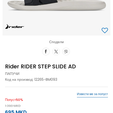
Сподели
Rider RIDER STEP SLIDE AD
ПАПУЧИ
Код на производ:
12265-BM093
Извести ме за попуст
Попуст
50
%
1.390
MKD
695
MKD