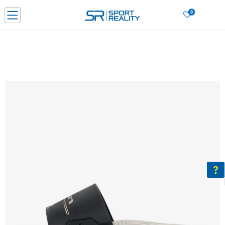
0
Нарачај online и заштеди
ДОЗНАЈ ПОВЕЌЕ
ДВА НАЧИНА НА ПЛАЌАЊЕ - при достава и со платежна картичка
ДОЗНАЈ ПОВЕЌЕ
LICK & COLLECT Платете со картичка online и подигнете во продавницата по ваш изб
ДОЗНАЈ ПОВЕЌЕ
Ценовник
ДОЗНАЈ ПОВЕЌЕ