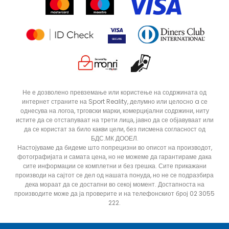
Продавници
Статус на нарачка
ДОДАДИ ВО КОРПА
12
5
Не е дозволено превземање или користење на содржината од
интернет страните на Sport Reality, делумно или целосно a се
8
9
однесува на логоа, трговски марки, комерцијални содржини, ниту
истите да се отстапуваат на трети лица, јавно да се објавуваат или
да се користат за било какви цели, без писмена согласност од
БДС.МК ДООЕЛ.
Настојуваме да бидеме што попрецизни во описот на производот,
фотографијата и самата цена, но не можеме да гарантираме дака
сите информации се комплетни и без грешка. Сите прикажани
производи на сајтот се дел од нашата понуда, но не се подразбира
дека мораат да се достапни во секој момент. Достапноста на
производите може да ја проверите и на телефонскиот број 02 3055
222.