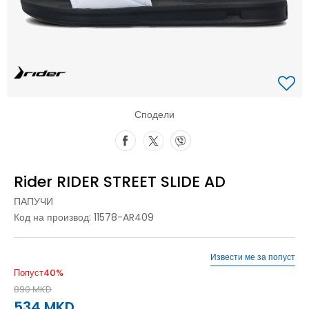
Сподели
Rider RIDER STREET SLIDE AD
ПАПУЧИ
Код на производ:
11578-AR409
Извести ме за попуст
Попуст
40
%
890
MKD
534
MKD