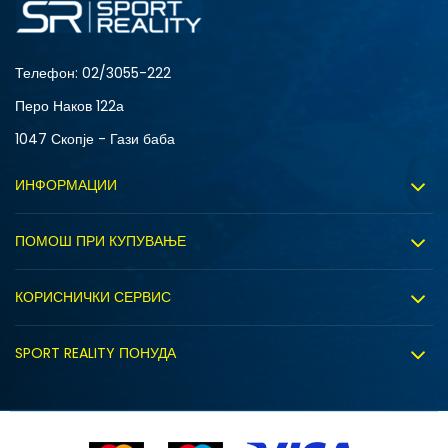
Телефон:
02/3055-222
Перо Наков 122а
1047 Скопје - Гази баба
ИНФОРМАЦИИ
За нас
ПОМОШ ПРИ КУПУВАЊЕ
Sport&Bonus програм
Услови на користење
Правила на Sport&Bonus програмата
КОРИСНИЧКИ СЕРВИС
Политика на приватност
Вработување
Испорака
Политиката за колачиња
SPORT REALITY ПОНУДА
Соработка со нас
Замена на големина
Политика за директен маркетинг
Синдикална продажба
Подарок картичка
Право на откажување
Ценовник
Контакт
Click&Collect
Рекламациja