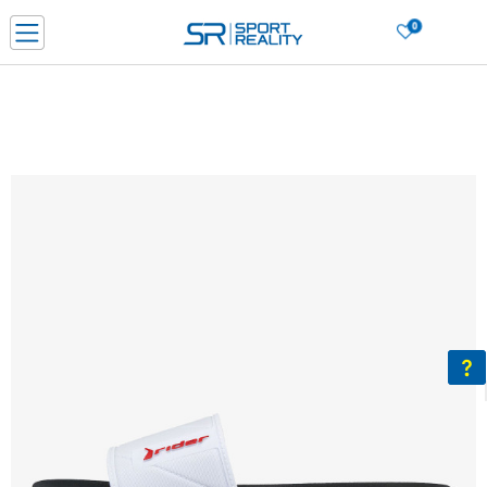
0
Нарачај online и заштеди
ДОЗНАЈ ПОВЕЌЕ
ДВА НАЧИНА НА ПЛАЌАЊЕ - при достава и со платежна картичка
ДОЗНАЈ ПОВЕЌЕ
LICK & COLLECT Платете со картичка online и подигнете во продавницата по ваш изб
ДОЗНАЈ ПОВЕЌЕ
Ценовник
ДОЗНАЈ ПОВЕЌЕ