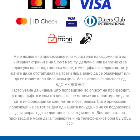
Продавници
Статус на нарачка
ДОДАДИ ВО КОРПА
12
5
Не е дозволено превземање или користење на содржината од
интернет страните на Sport Reality, делумно или целосно a се
8
9
однесува на логоа, трговски марки, комерцијални содржини, ниту
истите да се отстапуваат на трети лица, јавно да се објавуваат или
да се користат за било какви цели, без писмена согласност од
БДС.МК ДООЕЛ.
Настојуваме да бидеме што попрецизни во описот на производот,
фотографијата и самата цена, но не можеме да гарантираме дака
сите информации се комплетни и без грешка. Сите прикажани
производи на сајтот се дел од нашата понуда, но не се подразбира
дека мораат да се достапни во секој момент. Достапноста на
производите може да ја проверите и на телефонскиот број 02 3055
222.