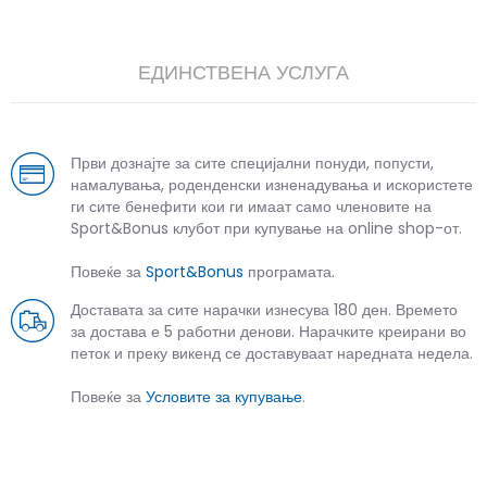
ЕДИНСТВЕНА УСЛУГА
Први дознајте за сите специјални понуди, попусти,
намалувања, роденденски изненадувања и искористете
ги сите бенефити кои ги имаат само членовите на
Sport&Bonus клубот при купување на online shop-от.
Повеќе за
Sport&Bonus
програмата.
Доставата за сите нарачки изнесува 180 ден. Времето
за достава е 5 работни денови. Нарачките креирани во
петок и преку викенд се доставуваат наредната недела.
Повеќе за
Условите за купување
.
СЛИЧНИ ПРОИЗВОДИ