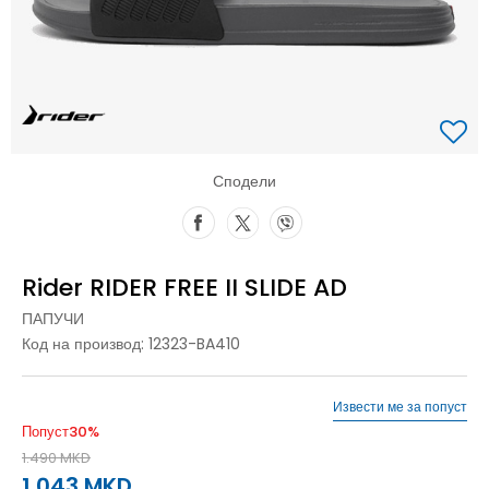
Сподели
Rider RIDER FREE II SLIDE AD
ПАПУЧИ
Код на производ:
12323-BA410
Извести ме за попуст
Попуст
30
%
1.490
MKD
1.043
MKD