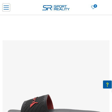
0
Нарачај online и заштеди
ДОЗНАЈ ПОВЕЌЕ
ДВА НАЧИНА НА ПЛАЌАЊЕ - при достава и со платежна картичка
ДОЗНАЈ ПОВЕЌЕ
LICK & COLLECT Платете со картичка online и подигнете во продавницата по ваш изб
ДОЗНАЈ ПОВЕЌЕ
Ценовник
ДОЗНАЈ ПОВЕЌЕ