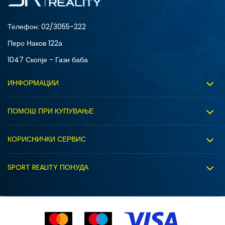
Телефон:
02/3055-222
Перо Наков 122а
1047 Скопје - Гази баба
ИНФОРМАЦИИ
За нас
ПОМОШ ПРИ КУПУВАЊЕ
Sport&Bonus програм
Услови на користење
Правила на Sport&Bonus програмата
КОРИСНИЧКИ СЕРВИС
Политика на приватност
Вработување
Испорака
Политиката за колачиња
SPORT REALITY ПОНУДА
Соработка со нас
Замена на големина
Политика за директен маркетинг
Синдикална продажба
Подарок картичка
Право на откажување
Ценовник
Контакт
Click&Collect
Рекламациja
Продавници