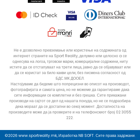
Статус на нарачка
ДОДАДИ ВО КОРПА
12
5
Не е дозволено превземање или користење на содржината од
интернет страните на Sport Reality, делумно или целосно a се
8
9
однесува на логоа, трговски марки, комерцијални содржини, ниту
истите да се отстапуваат на трети лица, јавно да се објавуваат или
да се користат за било какви цели, без писмена согласност од
БДС.МК ДООЕЛ.
Настојуваме да бидеме што попрецизни во описот на производот,
фотографијата и самата цена, но не можеме да гарантираме дака
сите информации се комплетни и без грешка. Сите прикажани
производи на сајтот се дел од нашата понуда, но не се подразбира
дека мораат да се достапни во секој момент. Достапноста на
производите може да ја проверите и на телефонскиот број 02 3055
222.
©2026
www.sportreality.mk
, Изработка
NB SOFT
. Сите права задржани.