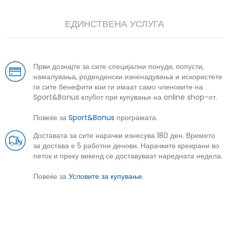
ЕДИНСТВЕНА УСЛУГА
Први дознајте за сите специјални понуди, попусти,
намалувања, роденденски изненадувања и искористете
ги сите бенефити кои ги имаат само членовите на
Sport&Bonus клубот при купување на online shop-от.
Повеќе за
Sport&Bonus
програмата.
Доставата за сите нарачки изнесува 180 ден. Времето
за достава е 5 работни денови. Нарачките креирани во
петок и преку викенд се доставуваат наредната недела.
Повеќе за
Условите за купување
.
СЛИЧНИ ПРОИЗВОДИ