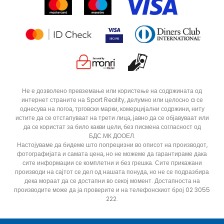
Продавници
Статус на нарачка
Не е дозволено превземање или користење на содржината од
интернет страните на Sport Reality, делумно или целосно a се
однесува на логоа, трговски марки, комерцијални содржини, ниту
истите да се отстапуваат на трети лица, јавно да се објавуваат или
да се користат за било какви цели, без писмена согласност од
БДС.МК ДООЕЛ.
Настојуваме да бидеме што попрецизни во описот на производот,
фотографијата и самата цена, но не можеме да гарантираме дака
сите информации се комплетни и без грешка. Сите прикажани
производи на сајтот се дел од нашата понуда, но не се подразбира
дека мораат да се достапни во секој момент. Достапноста на
производите може да ја проверите и на телефонскиот број 02 3055
222.