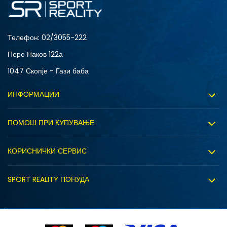
Телефон:
02/3055-222
Перо Наков 122а
1047 Скопје - Гази баба
ИНФОРМАЦИИ
За нас
ПОМОШ ПРИ КУПУВАЊЕ
Sport&Bonus програм
Услови на користење
Правила на Sport&Bonus програмата
КОРИСНИЧКИ СЕРВИС
Политика на приватност
Вработување
Испорака
Политиката за колачиња
SPORT REALITY ПОНУДА
Соработка со нас
Замена на големина
Политика за директен маркетинг
Синдикална продажба
Подарок картичка
Право на откажување
Ценовник
Контакт
Click&Collect
Рекламациja