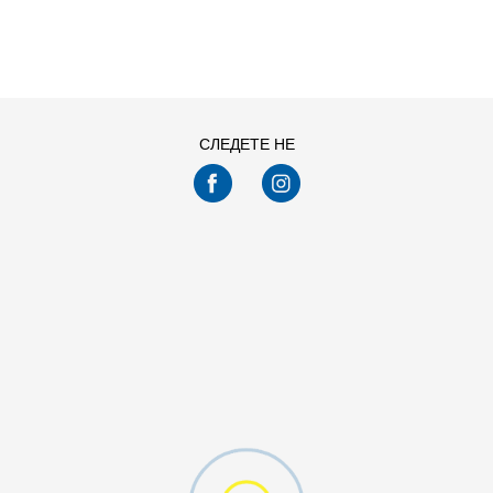
0-3
1516
24
18
L/XL
S/M
9-10
7-8
1314
0-6
1112
12
0-12
2-4
6-12
7-9
5-7
4-5
СЛЕДЕТЕ НЕ
5-6
3-4
2-3
12-24