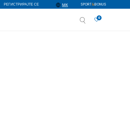
РЕГИСТРИРАЈТЕ СЕ
SPORT
&
BONUS
МК
0
АЈ ПОВЕЌЕ
избор
ДОЗНАЈ ПОВЕЌЕ
Прикажи
по страна
20
производи
Избриши сè