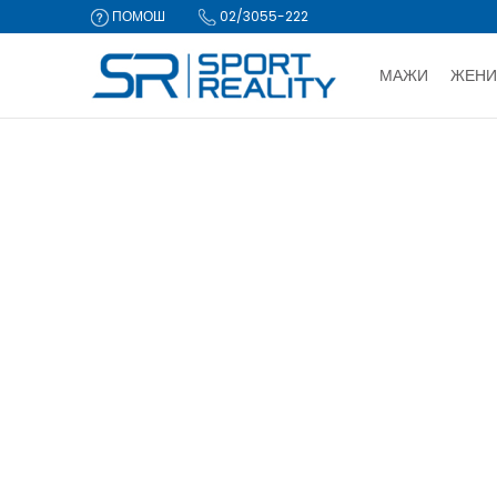
ПОМОШ
02/3055-222
МАЖИ
ЖЕНИ
ДВА НАЧИ
Sport Reality
Производи
Опрема
Опрема за фудбал
К
CLICK & COLLECT Пла
КОСТОБРАН
Голмански ракавици
(30)
Костобран
(20)
Штуцни
(7)
Освежи филтри
Пол