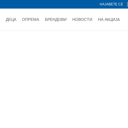
НАЈАВЕТЕ СЕ
ДЕЦА
ОПРЕМА
БРЕНДОВИ
НОВОСТИ
НА АКЦИЈA
Нарачај online и заштеди
ДОЗНАЈ ПОВЕЌЕ
НА НА ПЛАЌАЊЕ - при достава и со платежна картичка
ДОЗН
остобран
тете со картичка online и подигнете во продавницата по ваш 
Ценовник
ДОЗНАЈ ПОВЕЌЕ
Сортирај