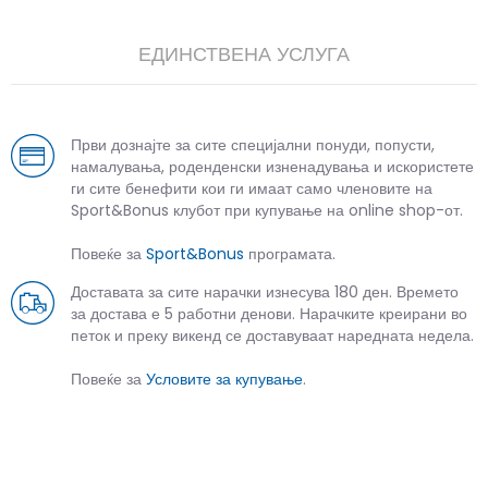
ЕДИНСТВЕНА УСЛУГА
Први дознајте за сите специјални понуди, попусти,
намалувања, роденденски изненадувања и искористете
ги сите бенефити кои ги имаат само членовите на
Sport&Bonus клубот при купување на online shop-от.
Повеќе за
Sport&Bonus
програмата.
Доставата за сите нарачки изнесува 180 ден. Времето
за достава е 5 работни денови. Нарачките креирани во
петок и преку викенд се доставуваат наредната недела.
Повеќе за
Условите за купување
.
СЛИЧНИ ПРОИЗВОДИ