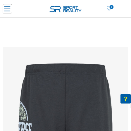
0
Нарачај online и заштеди
ДОЗНАЈ ПОВЕЌЕ
ДВА НАЧИНА НА ПЛАЌАЊЕ - при достава и со платежна картичка
ДОЗНАЈ ПОВЕЌЕ
LICK & COLLECT Платете со картичка online и подигнете во продавницата по ваш изб
ДОЗНАЈ ПОВЕЌЕ
Ценовник
ДОЗНАЈ ПОВЕЌЕ