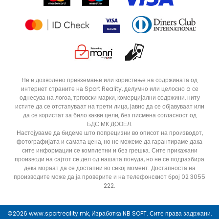
Статус на нарачка
ДОДАДИ ВО КОРПА
15/16
5/6
Не е дозволено превземање или користење на содржината од
интернет страните на Sport Reality, делумно или целосно a се
однесува на логоа, трговски марки, комерцијални содржини, ниту
истите да се отстапуваат на трети лица, јавно да се објавуваат или
да се користат за било какви цели, без писмена согласност од
БДС.МК ДООЕЛ.
Настојуваме да бидеме што попрецизни во описот на производот,
фотографијата и самата цена, но не можеме да гарантираме дака
сите информации се комплетни и без грешка. Сите прикажани
производи на сајтот се дел од нашата понуда, но не се подразбира
дека мораат да се достапни во секој момент. Достапноста на
производите може да ја проверите и на телефонскиот број 02 3055
222.
©2026
www.sportreality.mk
, Изработка
NB SOFT
. Сите права задржани.