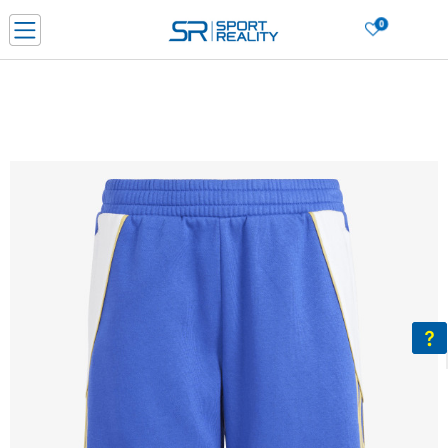
0
Нарачај online и заштеди
ДОЗНАЈ ПОВЕЌЕ
ДВА НАЧИНА НА ПЛАЌАЊЕ - при достава и со платежна картичка
ДОЗНАЈ ПОВЕЌЕ
LICK & COLLECT Платете со картичка online и подигнете во продавницата по ваш изб
ДОЗНАЈ ПОВЕЌЕ
Ценовник
ДОЗНАЈ ПОВЕЌЕ