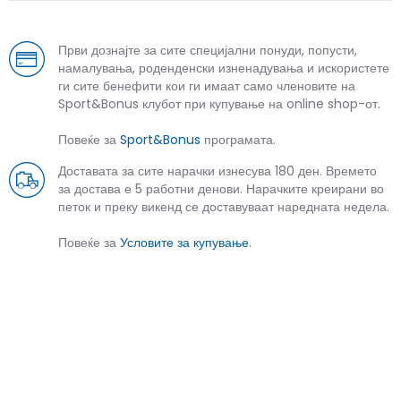
Први дознајте за сите специјални понуди, попусти,
намалувања, роденденски изненадувања и искористете
ги сите бенефити кои ги имаат само членовите на
Sport&Bonus клубот при купување на online shop-от.
Повеќе за
Sport&Bonus
програмата.
Доставата за сите нарачки изнесува 180 ден. Времето
за достава е 5 работни денови. Нарачките креирани во
петок и преку викенд се доставуваат наредната недела.
Повеќе за
Условите за купување
.
СЛИЧНИ ПРОИЗВОДИ