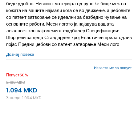
биде удобно. Нивниот материјал од руно ќе биде мек на
кожата на вашите најмали кога се во движење, а џебовите
со патент затворање се идеални за безбедно чување на
основните работи. Меси логото ја најавува вашата
лојалност кон најголемиот фудбалер.Спецификации:
Шорцеви за деца Стандарден крој Еластичен прилагодлив
појас Предни џебови со патент затворање Меси лого
Дознај повеќе
Извести ме за попуст
Попуст
50
%
2.188
MKD
1.094
MKD
Зштеда:
1.094
MKD
116
5-6г.
128
7-8г.
140
9-10г.
152
11-12г.
164
13-14г.