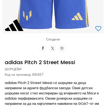
Сподели
adidas Pitch 2 Street Messi
ШОРЦЕВИ
Код на производ:
IS6467
adidas Pitch 2 Street Messi се шорцеви за деца
направени за идните фудбалски ѕвезди. Овие детски
шорцеви носат стил инспириран од влијанието на Меси и
adidas перформансите. Овоие јуниорски шорцеви се
направени за да на најголемите навивачи на GOAT-от им