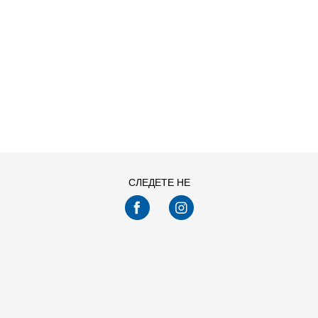
ДОДАДИ ВО
ДОДАДИ ВО
Големина
Големина
КОРПА
КОРПА
YMD
YSM
YXL
YXS
LG
SM
XS
Погледнавте
24
од
26
производи
ПРИКАЖИ ПОВЕЌЕ
СЛЕДЕТЕ НЕ