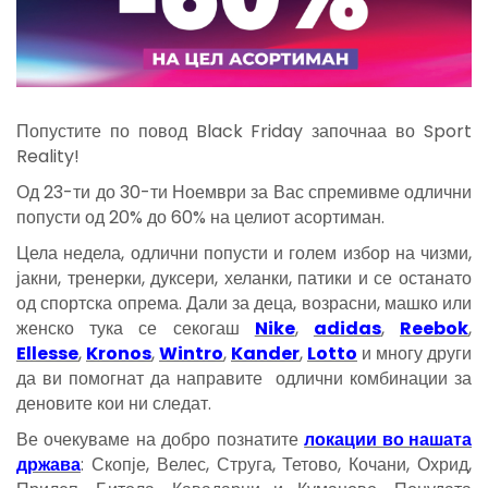
Попустите по повод Black Friday започнаа во Sport
Reality!
Од 23-ти до 30-ти Ноември за Вас спремивме одлични
попусти од 20% до 60% на целиот асортиман.
Цела недела, одлични попусти и голем избор на чизми,
јакни, тренерки, дуксери, хеланки, патики и се останато
од спортска опрема. Дали за деца, возрасни, машко или
женско тука се секогаш
Nike
,
adidas
,
Reebok
,
Ellesse
,
Kronos
,
Wintro
,
Kander
,
Lotto
и многу други
да ви помогнат да направите одлични комбинации за
деновите кои ни следат.
Ве очекуваме на добро познатите
локации во нашата
држава
: Скопје, Велес, Струга, Тетово, Кочани, Охрид,