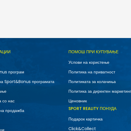
АЦИИ
ПОМОШ ПРИ КУПУВАЊЕ
Услови на користење
nus програм
Политика на приватност
на Sport&Bonus програмата
Политиката за колачиња
ање
Политика за директен маркетин
 со нас
Ценовник
SPORT REALITY ПОНУДА
на продажба
Подарок картичка
Click&Collect
ци