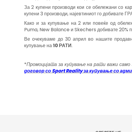
За 2 купени производи кои се обележани со кар
купени 3 производи, најевтиниот го добивате Г
Како и за купување на 2 или повеќе од обеле
Puma, New Balance и Skechers добивате 20% п
Ве очекуваме до 30 април во нашите продавн
купување на
10 РАТИ
.
*
Промоцијата за купување на рати важи само
договор со Sport Reality за купување со ад