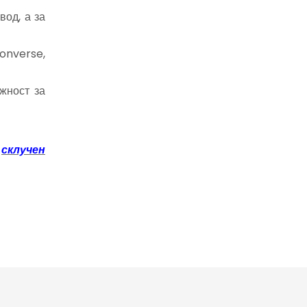
вод, а за
onverse,
жност за
т
склучен