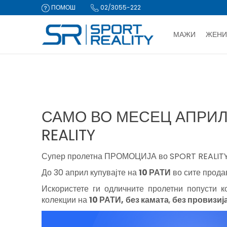
ПОМОШ
02/3055-222
МАЖИ
ЖЕНИ
ДВА НАЧИ
Sport Reality
МАГАЗИН
Новости
САМО ВО МЕСЕЦ АПРИЛ
CLICK & COLLECT Пла
САМО ВО МЕСЕЦ АПРИЛ 
REALITY
Супер пролетна ПРОМОЦИЈА во SPORT REALITY ш
До 30 април купувајте на
10 РАТИ
во сите продав
Искористете ги одличните пролетни попусти к
колекции на
10 РАТИ
,
без камата
,
без провизиј