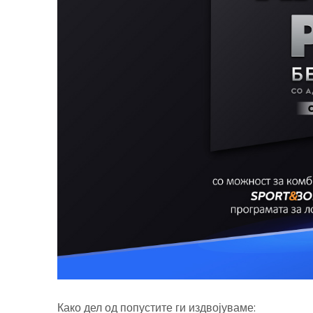
Како дел од попустите ги издвојуваме: