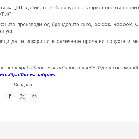
тичка „1+1“ добивате 50% попуст на вториот поевтин произ
РАТИС.
жаните производи од брендовите Nike, adidas, Reebok, C
опуст.
ици да ги искористите одличните пролетни попусти и мо
 за лица вработени во компании и институции кои имаа
министративна забрана
.
Сподели