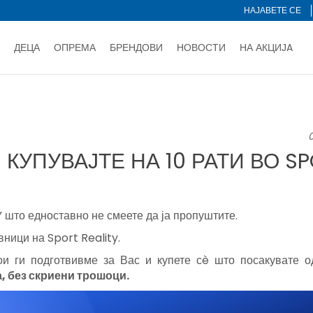
НАЈАВЕТЕ СЕ
ДЕЦА
ОПРЕМА
БРЕНДОВИ
НОВОСТИ
НА АКЦИЈA
Нарачај online и заштеди
ДОЗНАЈ ПОВЕЌЕ
НА НА ПЛАЌАЊЕ - при достава и со платежна картичка
ДОЗН
 КУПУВАЈТЕ НА 10 РАТИ ВО SPORT REALITY
тете со картичка online и подигнете во продавницата по ваш 
Ценовник
ДОЗНАЈ ПОВЕЌЕ
0
КУПУВАЈТЕ НА 10 РАТИ ВО SP
то едноставно не смеете да ја пропуштите.
ници на Sport Reality.
ои ги подготвивме за Вас и купете сè што посакувате о
а
, без скриени трошоци
.