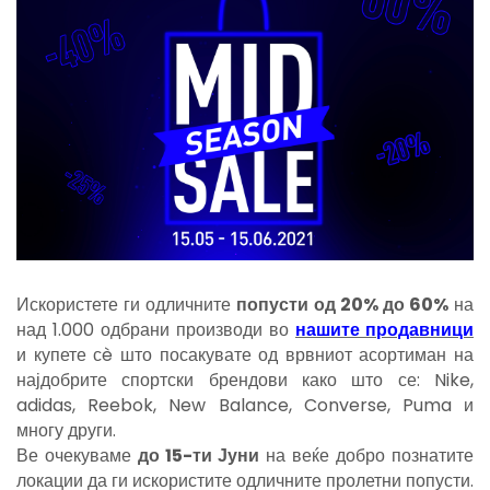
Искористете ги одличните
попусти
од 20% до 60%
на
над 1.000 одбрани производи во
нашите продавници
и купете сè што посакувате од врвниот асортиман на
најдобрите спортски брендови како што се: Nike,
adidas, Reebok, New Balance, Converse, Puma и
многу други.
Ве очекуваме
до 15-ти Јуни
на веќе добро познатите
локации да ги искористите одличните пролетни попусти.