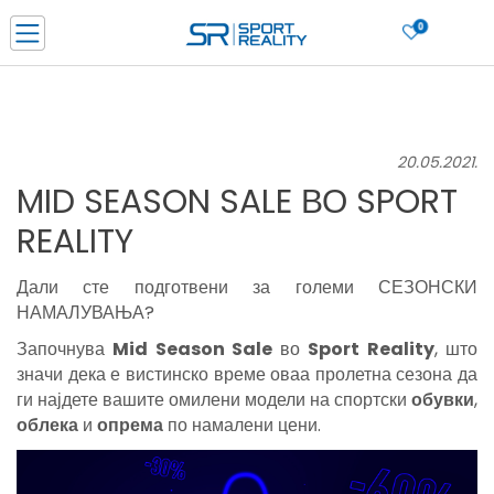
0
Нарачај online и заштеди
ДОЗНАЈ ПОВЕЌЕ
ДВА НАЧИНА НА ПЛАЌАЊЕ - при достава и со платежна картичка
ДОЗНАЈ ПОВЕЌЕ
20.05.2021.
LICK & COLLECT Платете со картичка online и подигнете во продавницата по ваш изб
MID SEASON SALE ВО SPORT
ДОЗНАЈ ПОВЕЌЕ
REALITY
Ценовник
ДОЗНАЈ ПОВЕЌЕ
Дали сте подготвени за големи СЕЗОНСКИ
НАМАЛУВАЊА?
Започнува
Mid Season Sale
во
Sport Reality
, што
значи дека е вистинско време оваа пролетна сезона да
ги најдете вашите омилени модели на спортски
обувки
,
облека
и
опрема
по намалени цени.