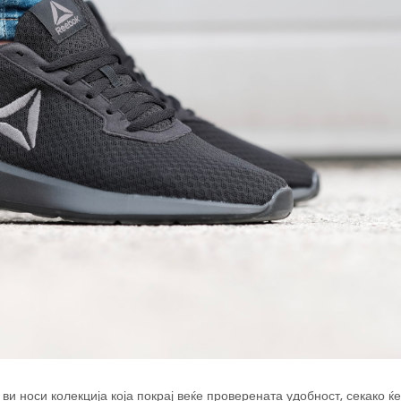
ви носи колекција која покрај веќе проверената удобност, секако ќ