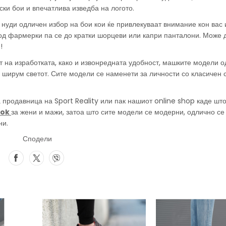
ски бои и впечатлива изведба на логото.
 нуди одличен избор на бои кои ќе привлекуваат внимание кон вас
 од фармерки па се до кратки шорцеви или капри панталони. Може 
!
т на изработката, како и извонредната удобност, машките модели о
и ширум светот. Сите модели се наменети за личности со класичен с
та продавница на Sport Reality или пак нашиот online shop каде шт
bok
за жени и мажи, затоа што сите модели се модерни, одлично се
ни.
Сподели