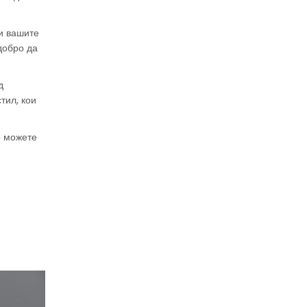
декември.
 и вашите
Дознај повеќе
добро да
д
тил, кои
о можете