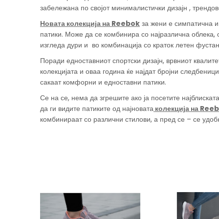
забележана по својот минималистички дизајн , трендов
Новата колекција на Reebok
за жени е симпатична и
патики. Може да се комбинира со најразлична облека,
изгледа дури и во комбинација со краток летен фустан
Поради едноставниот спортски дизајн, врвниот квалите
колекцијата и оваа година ќе најдат бројни следбениц
сакаат комфорни и едноставни патики.
Се на се, нема да згрешите ако ја посетите најблиска
да ги видите патиките од најновата
колекција на Ree
комбинираат со различни стилови, а пред се – се удоб