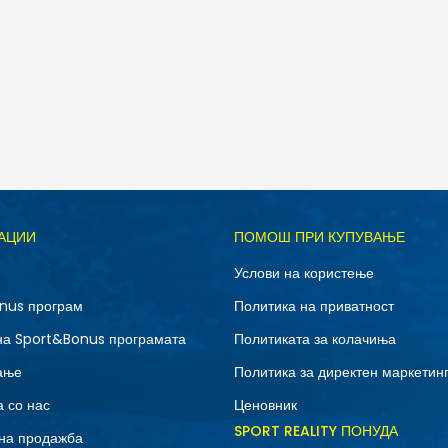
АЦИИ
ПОМОШ ПРИ КУПУВАЊЕ
Услови на користење
nus програм
Политика на приватност
на Sport&Bonus програмата
Политиката за колачиња
ање
Политика за директен маркетин
 со нас
Ценовник
SPORT REALITY ПОНУДА
на продажба