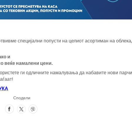
готвивме специјални попусти на целиот асортиман на облека,
ако и
о веќе намалени цени.
скористете ги одличните намалувања да набавите нови парч
аѓаат!
УКА
Сподели