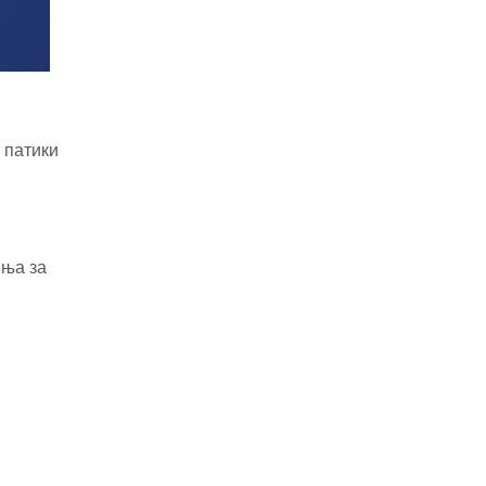
декември.
Дознај повеќе
 патики
иња за