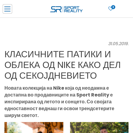
0
Нарачај online и заштеди
ДОЗНАЈ ПОВЕЌЕ
ДВА НАЧИНА НА ПЛАЌАЊЕ - при достава и со платежна картичка
ДОЗНАЈ ПОВЕЌЕ
31.05.2019.
LICK & COLLECT Платете со картичка online и подигнете во продавницата по ваш изб
КЛАСИЧНИТЕ ПАТИКИ И
ДОЗНАЈ ПОВЕЌЕ
ОБЛЕКА ОД NIKE КАКО ДЕЛ
Ценовник
ДОЗНАЈ ПОВЕЌЕ
ОД СЕКОЈДНЕВИЕТО
Новата колекција на Nike која од неодамна е
достапна во продавниците на Sport Reality е
инспирирана од летото и сонцето. Со својата
едноставност веднаш ги освои трендсетерите
ширум светот.