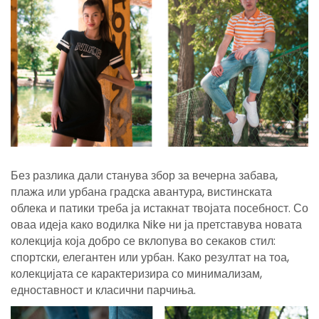
Без разлика дали станува збор за вечерна забава,
плажа или урбана градска авантура, вистинската
облека и патики треба ја истакнат твојата посебност. Со
оваа идеја како водилка Nike ни ја претставува новата
колекција која добро се вклопува во секаков стил:
спортски, елегантен или урбан. Како резултат на тоа,
колекцијата се карактеризира со минимализам,
едноставност и класични парчиња.