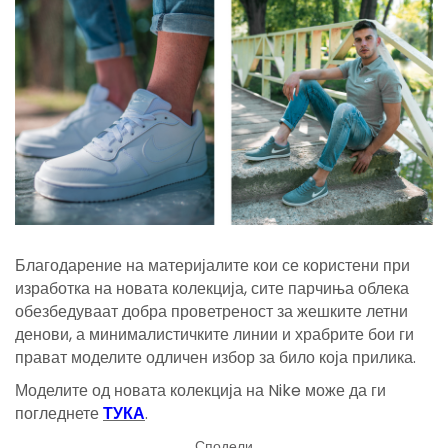
Благодарение на материјалите кои се користени при
изработка на новата колекција, сите парчиња облека
обезбедуваат добра проветреност за жешките летни
денови, а минималистичките линии и храбрите бои ги
прават моделите одличен избор за било која прилика.
Моделите од новата колекција на Nike може да ги
погледнете
ТУКА
.
Сподели