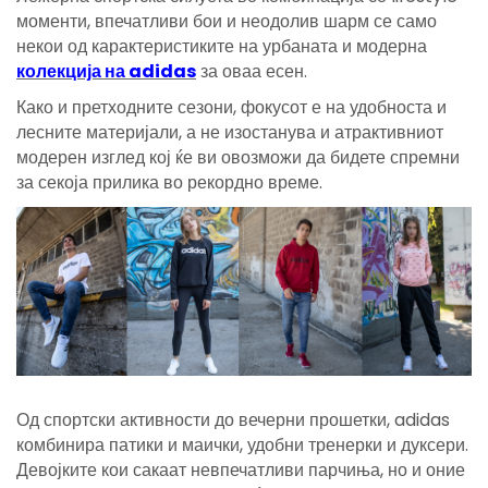
моменти, впечатливи бои и неодолив шарм се само
некои од карактеристиките на урбаната и модерна
колекција на adidas
за оваа есен.
Како и претходните сезони, фокусот е на удобноста и
лесните материјали, а не изостанува и атрактивниот
модерен изглед кој ќе ви овозможи да бидете спремни
за секоја прилика во рекордно време.
Од спортски активности до вечерни прошетки, adidas
комбинира патики и маички, удобни тренерки и дуксери.
Девојките кои сакаат невпечатливи парчиња, но и оние