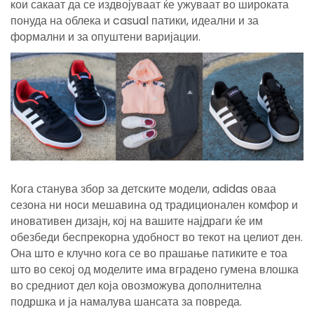
кои сакаат да се издвојуваат ќе ужуваат во широката
понуда на облека и casual патики, идеални и за
формални и за опуштени варијации.
Кога станува збор за детските модели, adidas оваа
сезона ни носи мешавина од традиционален комфор и
иновативен дизајн, кој на вашите најдраги ќе им
обезбеди беспрекорна удобност во текот на целиот ден.
Она што е клучно кога се во прашање патиките е тоа
што во секој од моделите има вградено гумена влошка
во средниот дел која овозможува дополнителна
подршка и ја намалува шансата за повреда.