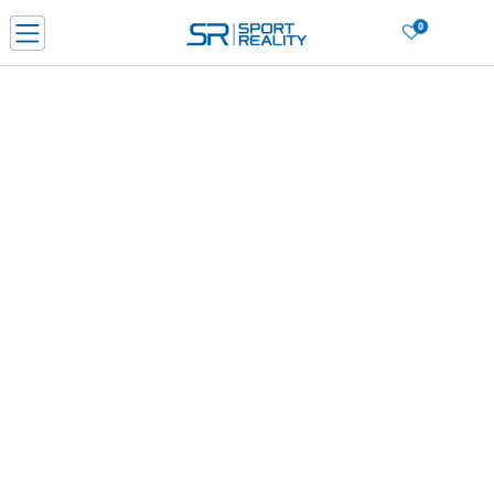
0
Филтери
Сортирај
Нарачај online и заштеди
ДОЗНАЈ ПОВЕЌЕ
ДВА НАЧИНА НА ПЛАЌАЊЕ - при достава и со платежна картичка
ДОЗНАЈ ПОВЕЌЕ
LICK & COLLECT Платете со картичка online и подигнете во продавницата по ваш изб
МАСКА
ДОЗНАЈ ПОВЕЌЕ
Ценовник
Избриши сè
1
производи
ДОЗНАЈ ПОВЕЌЕ