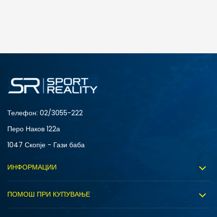
Телефон:
02/3055-222
Перо Наков 122а
1047 Скопје - Гази баба
ИНФОРМАЦИИ
За нас
ПОМОШ ПРИ КУПУВАЊЕ
Sport&Bonus програм
Услови на користење