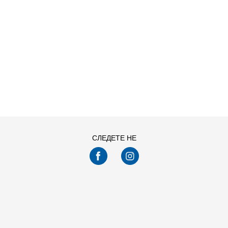
ДОДАДИ ВО
ДОДАДИ ВО
Големина
Големина
КОРПА
КОРПА
28
29
30
31
28
29
30
31
32
33
34
35
32
33
34
35
Погледнавте
24
од
680
производи
ПРИКАЖИ ПОВЕЌЕ
СЛЕДЕТЕ НЕ