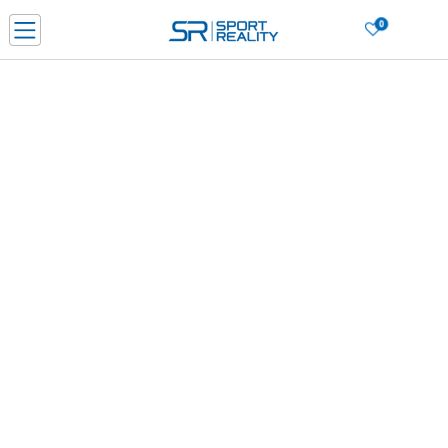
0
Нарачај online и заштеди
ДОЗНАЈ ПОВЕЌЕ
ДВА НАЧИНА НА ПЛАЌАЊЕ - при достава и со платежна картичка
ДОЗНАЈ ПОВЕЌЕ
LICK & COLLECT Платете со картичка online и подигнете во продавницата по ваш изб
ДОЗНАЈ ПОВЕЌЕ
Ценовник
ДОЗНАЈ ПОВЕЌЕ