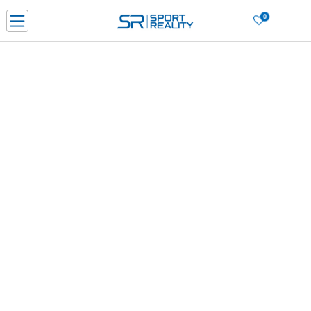
0
Нарачај online и заштеди
ДОЗНАЈ ПОВЕЌЕ
ДВА НАЧИНА НА ПЛАЌАЊЕ - при достава и со платежна картичка
ДОЗНАЈ ПОВЕЌЕ
LICK & COLLECT Платете со картичка online и подигнете во продавницата по ваш изб
ДОЗНАЈ ПОВЕЌЕ
Ценовник
ДОЗНАЈ ПОВЕЌЕ