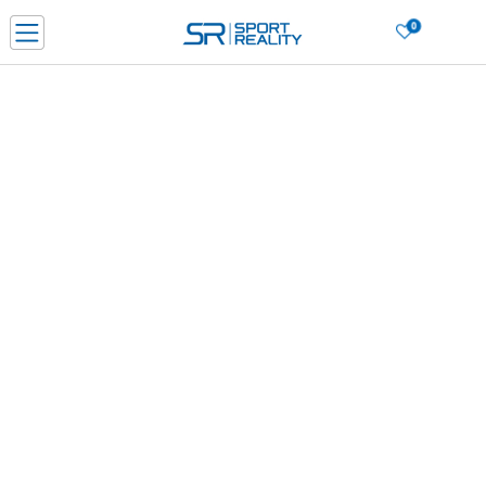
0
Нарачај online и заштеди
ДОЗНАЈ ПОВЕЌЕ
ДВА НАЧИНА НА ПЛАЌАЊЕ - при достава и со платежна картичка
ДОЗНАЈ ПОВЕЌЕ
LICK & COLLECT Платете со картичка online и подигнете во продавницата по ваш изб
ДОЗНАЈ ПОВЕЌЕ
Ценовник
ДОЗНАЈ ПОВЕЌЕ