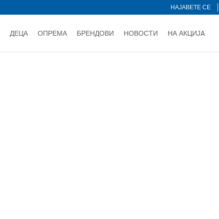
НАЈАВЕТЕ СЕ
ДЕЦА
ОПРЕМА
БРЕНДОВИ
НОВОСТИ
НА АКЦИЈA
Нарачај online и заштеди
ДОЗНАЈ ПОВЕЌЕ
НА НА ПЛАЌАЊЕ - при достава и со платежна картичка
ДОЗН
тете со картичка online и подигнете во продавницата по ваш 
Ценовник
ДОЗНАЈ ПОВЕЌЕ
Сортирај