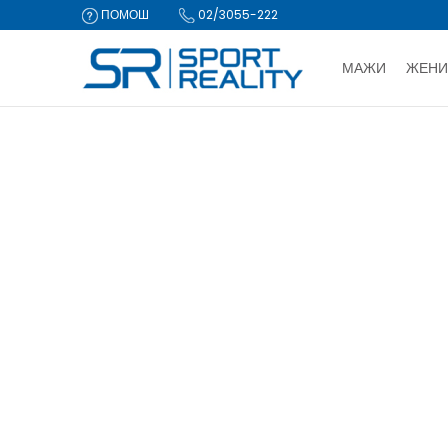
ПОМОШ
02/3055-222
МАЖИ
ЖЕНИ
ДВА НАЧИ
Sport Reality
Производи
CLICK & COLLECT Пла
ПРОИЗВОДИ
Текстил
(1268)
Освежи филтри
Пол
Машки (438)
Женски (491)
Унисекс (6)