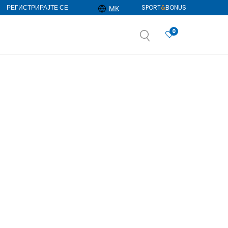
РЕГИСТРИРАЈТЕ СЕ
SPORT
&
BONUS
МК
0
АЈ ПОВЕЌЕ
избор
ДОЗНАЈ ПОВЕЌЕ
Прикажи
по страна
1257
производи
Избриши сè