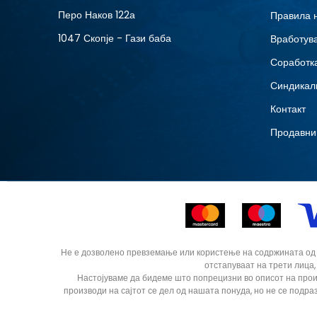
Перо Наков 122а
Правила 
1047 Скопје - Гази баба
Вработув
Соработка
Синдикал
Контакт
Продавни
Не е дозволено превземање или користење на содржината од ин
отстапуваат на трети лица,
Настојуваме да бидеме што попрецизни во описот на прои
производи на сајтот се дел од нашата понуда, но не се подра