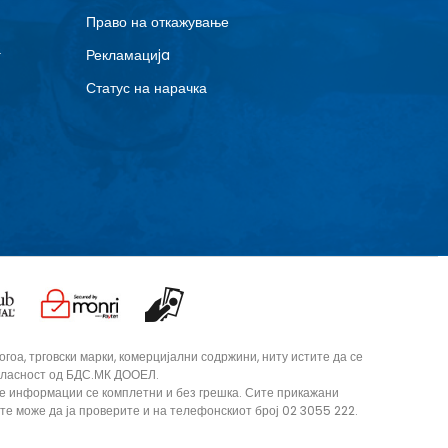
Право на откажување
г
Рекламациja
Статус на нарачка
оа, трговски марки, комерцијални содржини, ниту истите да се
согласност од БДС.МК ДООЕЛ.
те информации се комплетни и без грешка. Сите прикажани
ите може да ја проверите и на телефонскиот број 02 3055 222.