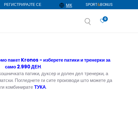
РЕГИСТРИРАЈТЕ СЕ
SPORT
&
BONUS
МК
0
АЈ ПОВЕЌЕ
избор
ДОЗНАЈ ПОВЕЌЕ
мо пакет Kronos - изберете патики и тренерки за
само 2.990 ДЕН
.
ошничката патики, дуксер и долен дел тренерки, а
матски. Погледнете ги сите производи што можете да
ги комбинирате
ТУКА
.