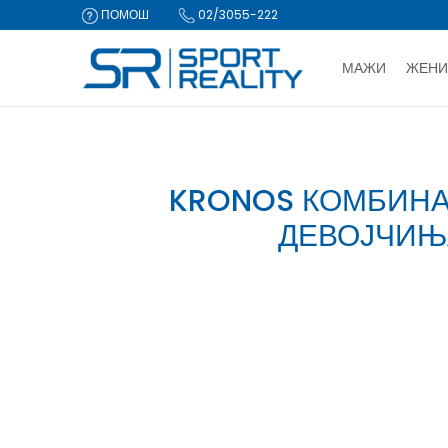
ПОМОШ
02/3055-222
МАЖИ
ЖЕНИ
ДВА НАЧИ
Sport Reality
Kronos комбинација за девојчиња
CLICK & COLLECT Пла
KRONOS КОМБИНА
ДЕВОЈЧИЊ