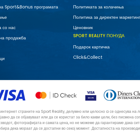
на Sport&Bonus програмата
Политиката за колачиња
ање
Политика за директен маркетин
 со нас
Ценовник
SPORT REALITY ПОНУДА
на продажба
Подарок картичка
Click&Collect
ци
тернет страните на Sport Reality, делумно или целосно a се однесува на лог
 јавно да се објавуваат или да се користат за било какви цели, без писмена 
зводот, фотографијата и самата цена, но не можеме да гарантираме дака си
збира дека мораат да се достапни во секој момент. Достапноста на производ