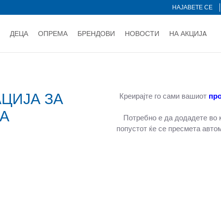
НАЈАВЕТЕ СЕ
ДЕЦА
ОПРЕМА
БРЕНДОВИ
НОВОСТИ
НА АКЦИЈA
Нарачај online и заштеди
ДОЗНАЈ ПОВЕЌЕ
НА НА ПЛАЌАЊЕ - при достава и со платежна картичка
ДОЗН
тете со картичка online и подигнете во продавницата по ваш 
ЦИЈА ЗА
Ценовник
ДОЗНАЈ ПОВЕЌЕ
Креирајте го сами вашиот
про
А
Потребно е да додадете во к
попустот ќе се пресмета авто