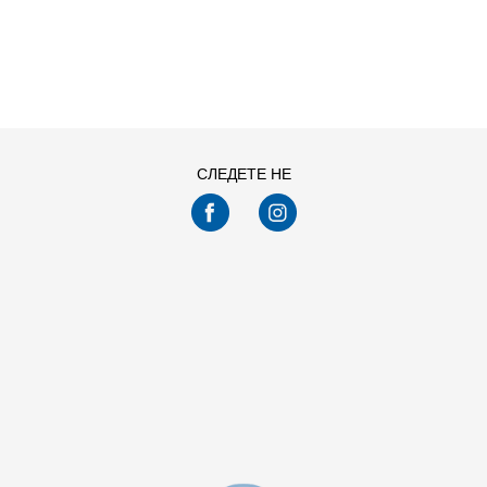
Попуст
70
%
ДОДАДИ ВО КОРПА
Izaberite veličinu
СЛЕДЕТЕ НЕ