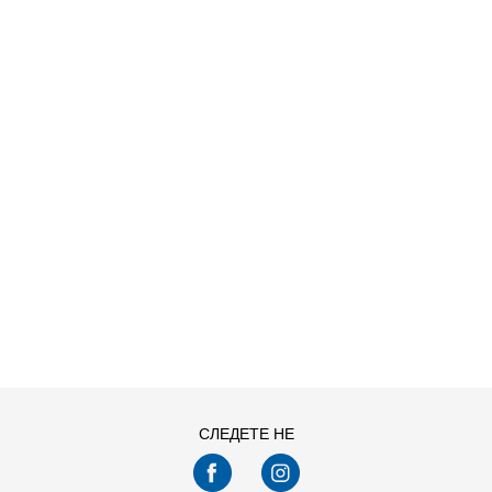
Дознај повеќе
Kronos
Kronos Full Zip
956
MKD
2.390
MKD
Попуст
60
%
ДОДАДИ ВО КОРПА
Izaberite veličinu
СЛЕДЕТЕ НЕ