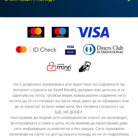
Соработка со нас
Замена на големина
Политика за директен маркетинг
Синдикална продажба
Подарок картичка
Право на откажување
Ценовник
Контакт
Click&Collect
Рекламациja
Продавници
Статус на нарачка
Не е дозволено превземање или користење на содржината од
интернет страните на Sport Reality, делумно или целосно a се
однесува на логоа, трговски марки, комерцијални содржини, ниту
истите да се отстапуваат на трети лица, јавно да се објавуваат или
да се користат за било какви цели, без писмена согласност од
БДС.МК ДООЕЛ.
Настојуваме да бидеме што попрецизни во описот на производот,
фотографијата и самата цена, но не можеме да гарантираме дака
сите информации се комплетни и без грешка. Сите прикажани
производи на сајтот се дел од нашата понуда, но не се подразбира