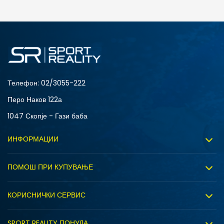
Телефон:
02/3055-222
Перо Наков 122а
1047 Скопје - Гази баба
ИНФОРМАЦИИ
За нас
ПОМОШ ПРИ КУПУВАЊЕ
Sport&Bonus програм
Услови на користење
Правила на Sport&Bonus програмата
КОРИСНИЧКИ СЕРВИС
Политика на приватност
Вработување
Испорака
Политиката за колачиња
SPORT REALITY ПОНУДА