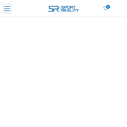
0
Филтери
Сортирај
Нарачај online и заштеди
ДОЗНАЈ ПОВЕЌЕ
ДВА НАЧИНА НА ПЛАЌАЊЕ - при достава и со платежна картичка
ДОЗНАЈ ПОВЕЌЕ
LICK & COLLECT Платете со картичка online и подигнете во продавницата по ваш изб
СКЕЈТ
ДОЗНАЈ ПОВЕЌЕ
Ценовник
Избриши сè
0
производи
ДОЗНАЈ ПОВЕЌЕ
За избраните критериуми не се пронајдени производи!