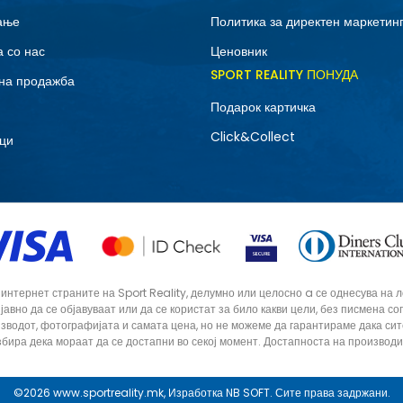
ање
Политика за директен маркетин
 со нас
Ценовник
SPORT REALITY ПОНУДА
на продажба
Подарок картичка
Click&Collect
ци
тернет страните на Sport Reality, делумно или целосно a се однесува на лог
 јавно да се објавуваат или да се користат за било какви цели, без писмена 
зводот, фотографијата и самата цена, но не можеме да гарантираме дака си
збира дека мораат да се достапни во секој момент. Достапноста на производ
©2026
www.sportreality.mk
, Изработка
NB SOFT
. Сите права задржани.