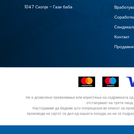
1047 Скопје - Гази баба
Вработув
Соработка
Синдикал
Контакт
Продавни
Не е дозволено превземање или користење на содржината од ин
отстапуваат на трети лица,
Настојуваме да бидеме што попрецизни во описот на прои
производи на сајтот се дел од нашата понуда, но не се подра