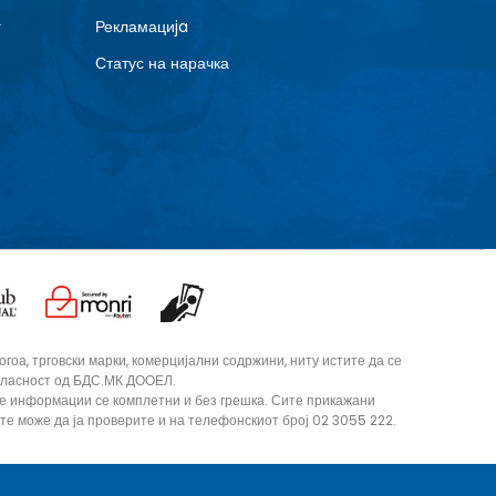
г
Рекламациja
Статус на нарачка
оа, трговски марки, комерцијални содржини, ниту истите да се
согласност од БДС.МК ДООЕЛ.
те информации се комплетни и без грешка. Сите прикажани
ите може да ја проверите и на телефонскиот број 02 3055 222.