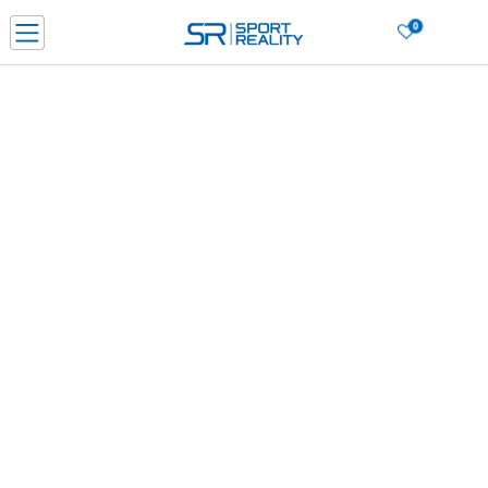
0
Филтери
Сортирај
Нарачај online и заштеди
ДОЗНАЈ ПОВЕЌЕ
ДВА НАЧИНА НА ПЛАЌАЊЕ - при достава и со платежна картичка
ДОЗНАЈ ПОВЕЌЕ
LICK & COLLECT Платете со картичка online и подигнете во продавницата по ваш изб
УКРАС
ДОЗНАЈ ПОВЕЌЕ
Ценовник
Избриши сè
0
производи
ДОЗНАЈ ПОВЕЌЕ
За избраните критериуми не се пронајдени производи!